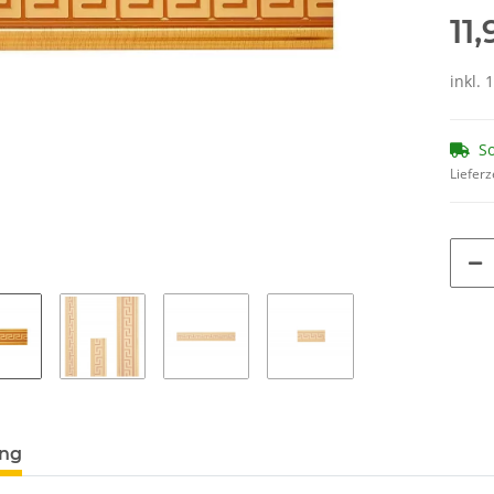
11
inkl. 
So
Lieferz
ung