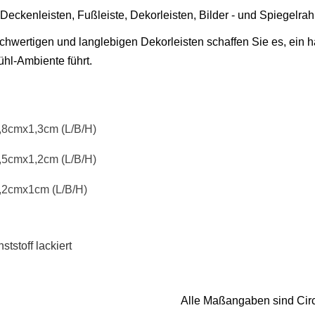
Deckenleisten, Fußleiste, Dekorleisten, Bilder - und Spiegelr
ochwertigen und langlebigen Dekorleisten schaffen Sie es, ein
hl-Ambiente führt.
,8cmx1,3cm (L/B/H)
5,5cmx1,2cm
(L/B/H)
4,2cmx1cm
(L/B/H)
tstoff lackiert
Alle Maßangaben sind Cir