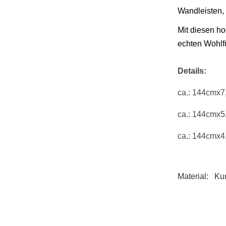
Wandleisten, 
Mit diesen h
echten Wohlfü
Details:
ca.: 144cmx7
ca.: 144cmx
ca.: 144cmx
Material:
Kuns