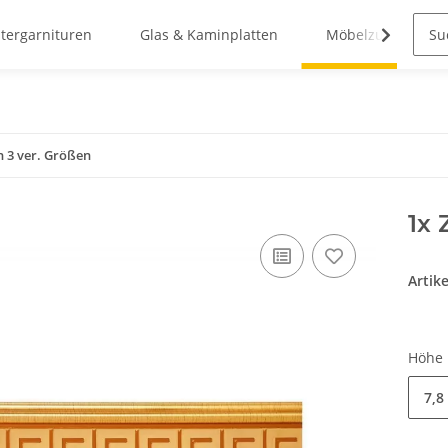
stergarnituren
Glas & Kaminplatten
Möbelzubehör
in 3 ver. Größen
1x 
Artik
Höhe
7,8