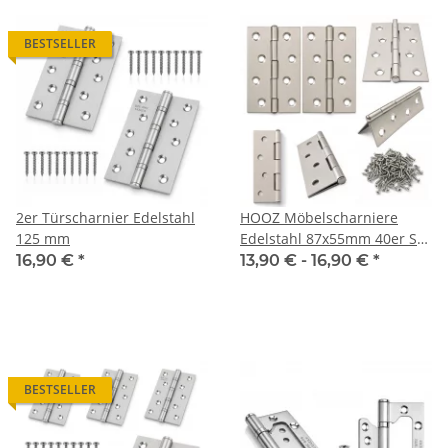
BESTSELLER
2er Türscharnier Edelstahl
HOOZ Möbelscharniere
125 mm
Edelstahl 87x55mm 40er Set
[GEROLLTE SCHARNIERE
16,90 €
*
13,90 € -
16,90 €
*
KLAPPBAR] inkl. Schrauben
Türband Flachscharnier
315° Schranktüren Möbel
Klappen
BESTSELLER