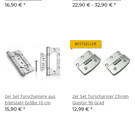
8/10/12,5/15 cm
16,90 €
*
22,90 € -
32,90 €
*
BESTSELLER
2er Set Türschaniere aus
2er Set Türscharnier Chrom
Edelstahl Größe 10 cm
Glastür 90 Grad
15,90 €
*
12,99 €
*