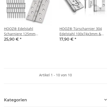
HOOZ® Edelstahl
HOOZ® Türscharnier 304
Scharniere 125mm
Edelstahl 100x74x3mm &
Schwerlast Kugelgelagert
125× 78 × 3 mm
25,90 €
*
17,90 €
*
304 Edelstahl Türscharnier
Türband 315°
Artikel 1 - 10 von 10
Kategorien