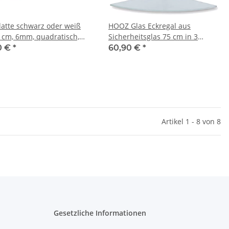
latte schwarz oder weiß
HOOZ Glas Eckregal aus
 cm, 6mm, quadratisch,
Sicherheitsglas 75 cm in 3
rheitsglas
verschiedenen Farben inkl.
0 €
*
60,90 €
*
Halterung aus Metall
Artikel 1 - 8 von 8
Gesetzliche Informationen