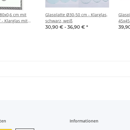
x80x0,6 cm mit
Glasplatte Ø30-50 cm - Klarglas,
Glasp
 - Klarglas mit
schwarz, weiß
45x45
erung
Siche
30,90 € -
36,90 €
*
39,9
ten
Informationen