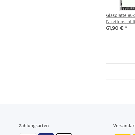
Glasplatte 80
Facettenschliff
Medusa Verzi
61,90 €
*
Zahlungsarten
Versandar