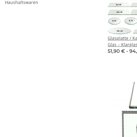
Haushaltswaren
Glasplatte / K
Glas – Klargla
51,90 € -
94