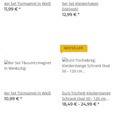
4er Set Türmagnet in Weiß
6er Set Kleiderhaken
Edelstahl
11,99 €
*
12,99 €
*
BESTSELLER
8er Set Türmagnet in Weiß
Euro Tische® Kleiderstange
Schrank Oval 50 - 120 cm
10,99 €
*
[SCHRANK- &
18,49 € -
24,99 €
*
WANDMONTAGE] inkl.
Halter Schrankrohr aus