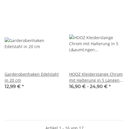
Stahl Garderobenstange
Silber
Garderobenhaken Edelstahl
HOOZ Kleiderstange Chrom
in 20 cm
mit Halterung in 5 Längen
60 - 120cm
12,99 €
*
16,90 € -
24,90 €
*
Artikel 1 - 16 von 17