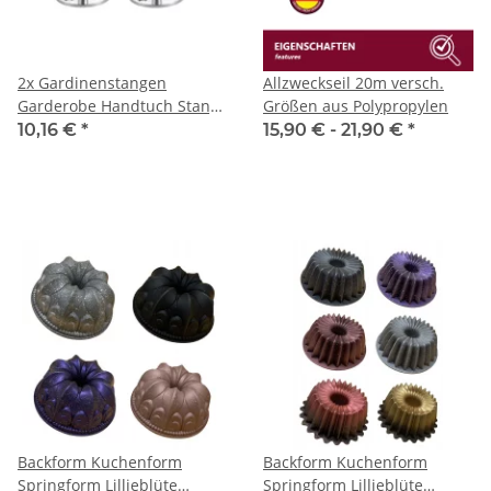
2x Gardinenstangen
Allzweckseil 20m versch.
Garderobe Handtuch Stange
Größen aus Polypropylen
Halterung Stangenhalterung
10,16 €
*
15,90 € -
21,90 €
*
Chrom
Backform Kuchenform
Backform Kuchenform
Springform Lillieblüte
Springform Lillieblüte