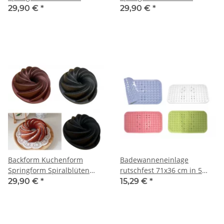
Spiralblüte
Spiralblüte Tortenform
29,90 €
*
29,90 €
*
Backform Kuchenform
Badewanneneinlage
Springform Spiralblüten
rutschfest 71x36 cm in 5
Lillie
Farben Wanneneinlage
29,90 €
*
15,29 €
*
Badematte