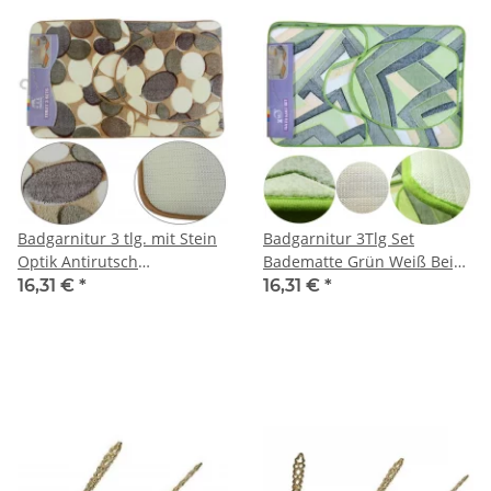
Badgarnitur 3 tlg. mit Stein
Badgarnitur 3Tlg Set
Optik Antirutsch
Badematte Grün Weiß Beige
Beschichtung blau/braun
Badteppich Badvorleger
16,31 €
*
16,31 €
*
80x48cm
Duschmatte