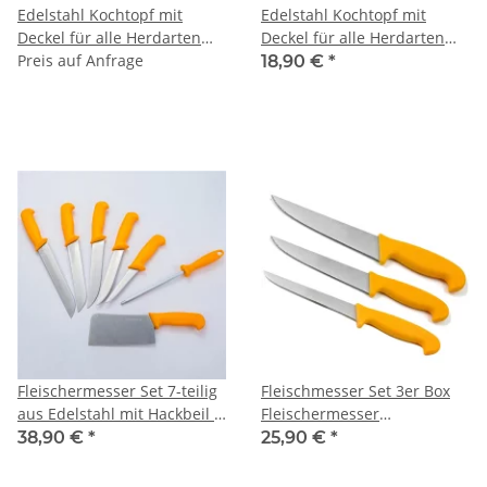
Edelstahl Kochtopf mit
Edelstahl Kochtopf mit
Deckel für alle Herdarten
Deckel für alle Herdarten
Topf in 11 Größen
Preis auf Anfrage
Topf in 11 Größen Ø 18cm -
18,90 €
*
Höhe 7 cm
Fleischermesser Set 7-teilig
Fleischmesser Set 3er Box
aus Edelstahl mit Hackbeil &
Fleischermesser
Wetzstahl | Profi
Stechmesser
38,90 €
*
25,90 €
*
Küchenmesser Set mit
Ausbeinmesser Messer aus
Fleischmesser, Stechmesser
Edelsathl