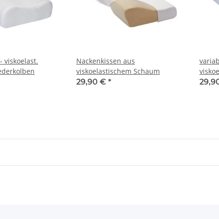
 viskoelast.
Nackenkissen aus
varia
mit Federkolben
viskoelastischem Schaum
visko
29,90 €
*
29,9