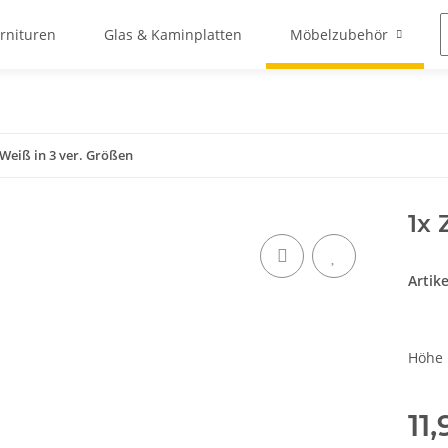
arnituren
Glas & Kaminplatten
Möbelzubehör
r Weiß in 3 ver. Größen
1x 
Artik
Höhe
11