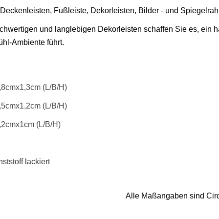
Deckenleisten, Fußleiste, Dekorleisten, Bilder - und Spiegelr
ochwertigen und langlebigen Dekorleisten schaffen Sie es, ein
hl-Ambiente führt.
,8cmx1,3cm (L/B/H)
,5cmx1,2cm (L/B/H)
,2cmx1cm (L/B/H)
tstoff lackiert
Alle Maßangaben sind Cir