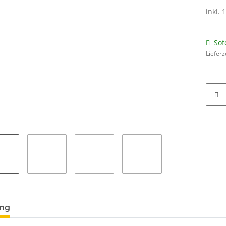
inkl. 
Sof
Lieferz
ung