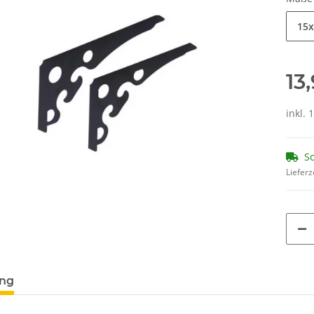
15x
13
inkl. 
So
Lieferz
ung