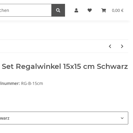
Heimwerk
Haushaltswaren
0,00 €
 Set Regalwinkel 15x15 cm Schwarz
elnummer:
RG-B-15cm
e
warz
e