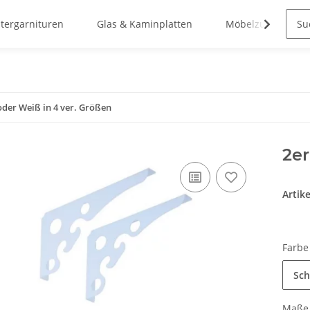
stergarnituren
Glas & Kaminplatten
Möbelzubehör
oder Weiß in 4 ver. Größen
2er
Artik
Farb
Sch
Maß