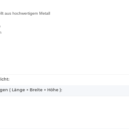
llt aus hochwertigem Metall
n
n
icht:
n ( Länge × Breite × Höhe ):