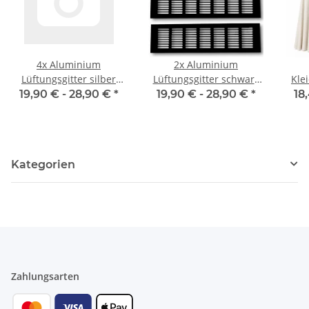
4x Aluminium
2x Aluminium
Lüftungsgitter silber
Lüftungsgitter schwarz
Kle
verschiedene Größen
verschiedene Größen
19,90 € -
28,90 €
*
19,90 € -
28,90 €
*
18
für ideale Belüftung,
für ideale Belüftung,
Belüftungsgitter für
Belüftungsgitter für
WAN
Küche, Bad, Toilette,
Küche, Bad, Toilette,
Halt
Garage und
Garage und
Stah
Kategorien
Wohnzimmer,
Wohnzimmer,
Abluftgitter
Abluftgitter
Zahlungsarten