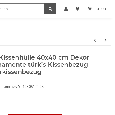
Heimwerk
Haushaltswaren
0,00 €
 Kissenhülle 40x40 cm Dekor
namente türkis Kissenbezug
erkissenbezug
elnummer:
YI-128051-T-2X
e