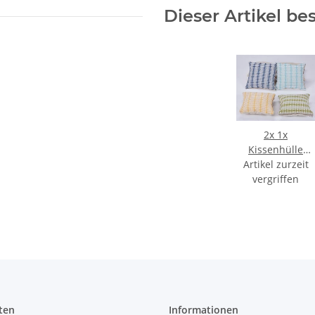
Dieser Artikel be
2x
1x
Kissenhülle
40x40 cm Dekor
Artikel zurzeit
Ornamente
vergriffen
türkis
Kissenbezug
Zierkissenbezug
ten
Informationen