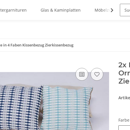
stergarnituren
Glas & Kaminplatten
Möbelzubehör
 in 4 Faben Kissenbezug Zierkissenbezug
2x
Or
Zi
Artik
Farb