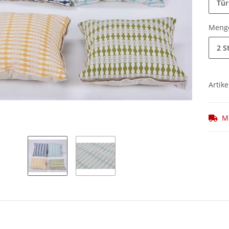
Tür
Meng
2 S
Artike
M