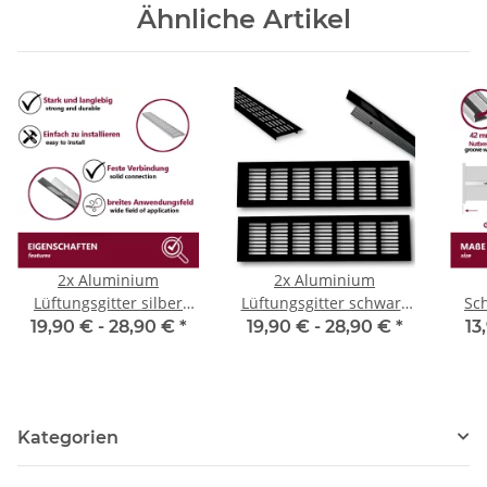
Abluftgitter
Ähnliche Artikel
2x Aluminium
2x Aluminium
Lüftungsgitter silber
Lüftungsgitter schwarz
Sc
verschiedene Größen
verschiedene Größen
250
19,90 € -
28,90 €
*
19,90 € -
28,90 €
*
13
für ideale Belüftung,
für ideale Belüftung,
Belüftungsgitter für
Belüftungsgitter für
T
Küche, Bad, Toilette,
Küche, Bad, Toilette,
Au
Garage und
Garage und
K
Kategorien
Wohnzimmer,
Wohnzimmer,
Möbe
Abluftgitter
Abluftgitter