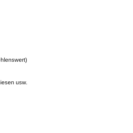
ehlenswert)
liesen usw.