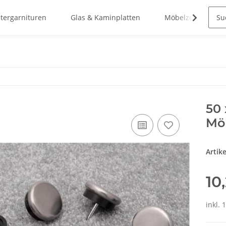
stergarnituren
Glas & Kaminplatten
Möbelzubehör
50 
Möb
Artik
10
inkl. 