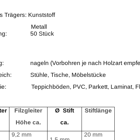
s Trägers:
Kunststoff
Metall
mfang: 50 Stück
g:
nageln (Vorbohren je nach Holzart empf
eich:
Stühle, Tische, Möbelstücke
ie:
Teppichböden, PVC, Parkett, Laminat, F
ter
Filzgleiter
Ø Stift
Stiftlänge
Höhe ca.
ca.
9,2 mm
20 mm
1,5 mm