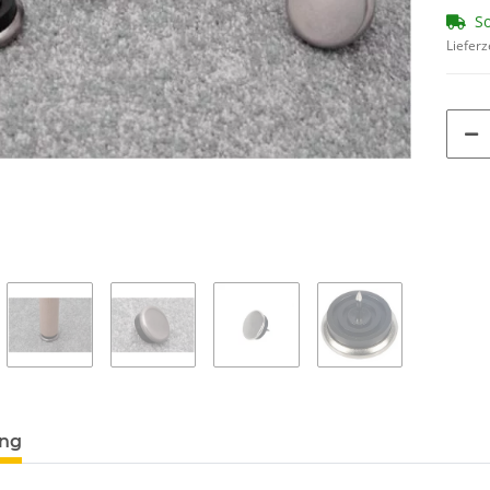
So
Lieferz
ung