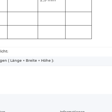
icht:
n ( Länge × Breite × Höhe ):
ten
Informationen