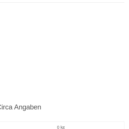
Circa Angaben
0
kg