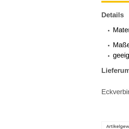
Details
Mate
Maß
geei
Lieferu
Eckverbi
Artikelgew