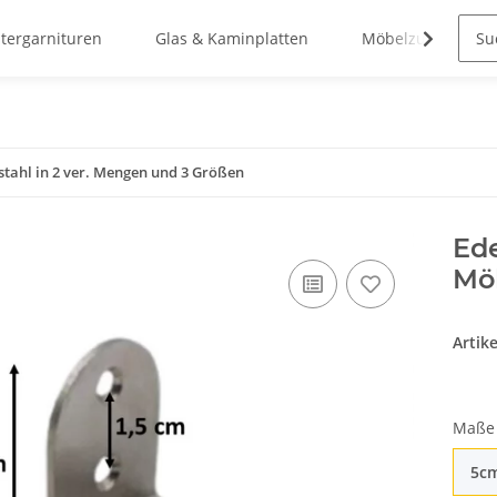
stergarnituren
Glas & Kaminplatten
Möbelzubehör
tahl in 2 ver. Mengen und 3 Größen
Ede
Mö
Artik
Maß
5c