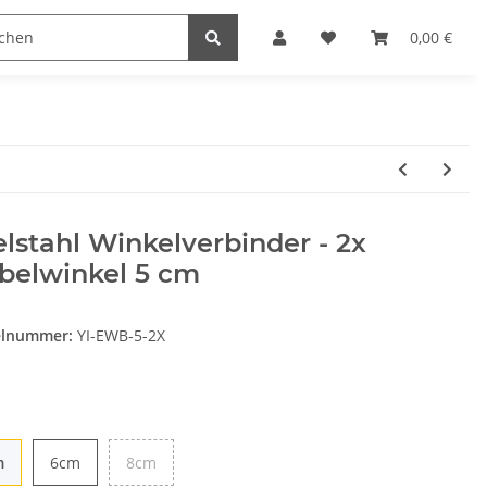
Heimwerk
Haushaltswaren
0,00 €
lstahl Winkelverbinder - 2x
belwinkel 5 cm
elnummer:
YI-EWB-5-2X
e
m
6cm
8cm