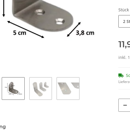
Stück
2 S
11
inkl. 
So
Lieferz
ung