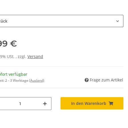
tück
,99 €
19% USt. , zzgl.
Versand
fort verfügbar
Frage zum Artikel
eit:
2 - 3 Werktage
(Ausland)
In den Warenkorb