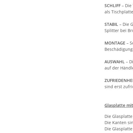
SCHLIFF
– Die
als Tischplatt
STABIL
– Die 
Splitter bei 
MONTAGE
– S
Beschädigung
AUSWAHL
– D
auf der Händl
ZUFRIEDENHE
sind erst zufr
Glasplatte mit
Die Glasplatt
Die Kanten sin
Die Glasplatte