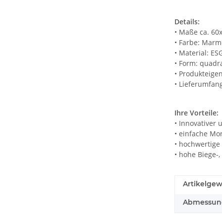
Details:
• Maße ca. 60
• Farbe: Mar
• Material: ES
• Form: quadr
• Produkteigen
• Lieferumfang
Ihre Vorteile:
• Innovativer 
• einfache Mo
• hochwertige
• hohe Biege-,
Artikelgew
Abmessunge