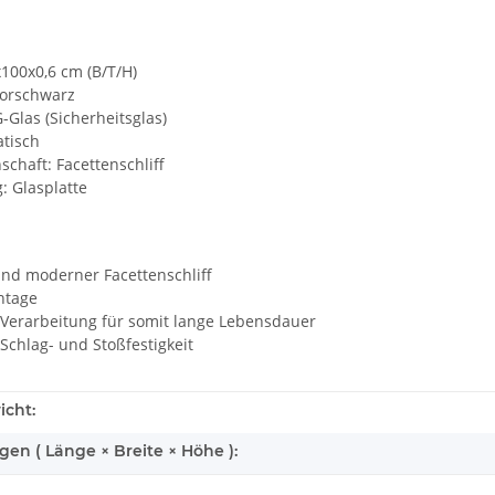
x100x0,6 cm (B/T/H)
morschwarz
G-Glas (Sicherheitsglas)
atisch
schaft: Facettenschliff
: Glasplatte
und moderner Facettenschliff
ntage
 Verarbeitung für somit lange Lebensdauer
 Schlag- und Stoßfestigkeit
icht:
n ( Länge × Breite × Höhe ):