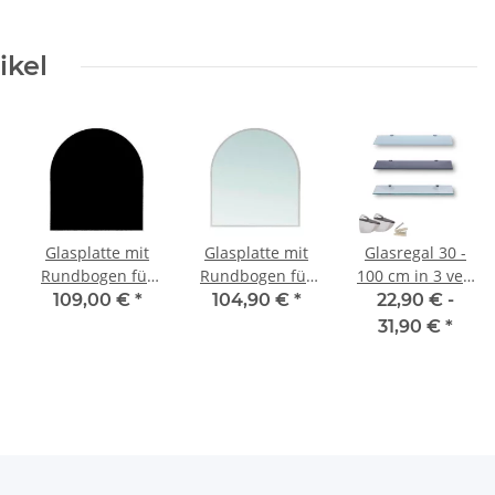
ikel
Glasplatte mit
Glasplatte mit
Glasregal 30 -
Rundbogen für
Rundbogen für
100 cm in 3 ver.
Kaminofen und
Kaminofen und
Farben inkl. 2
109,00 €
*
104,90 €
*
22,90 € -
Tischplatte in
Tischplatte in
verchromte
31,90 €
*
100x80cm
100x80cm
Halterungen
Facettenschliff,
Facettenschliff,
Schutzplatte mit
Schutzplatte mit
6mm ESG
6mm ESG
Sicherheitsglas,
Sicherheitsglas,
Funkenschutzplatte,
Funkenschutzplatte,
Glasboden für
Glasboden für