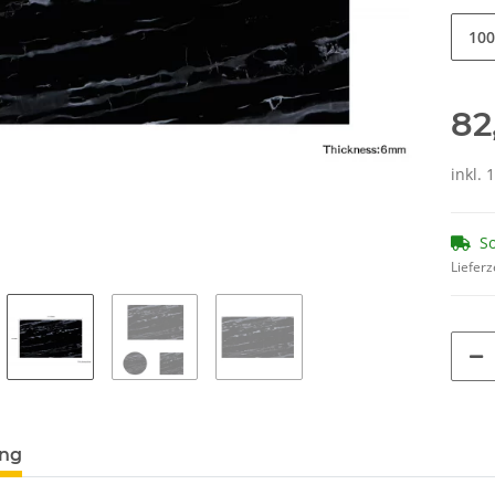
100
82
inkl. 
So
Lieferz
ung