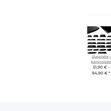
Glasplatte /
Kaminplatt
ESG-Glas –
51,90 € -
schwarz
94,90 €
*