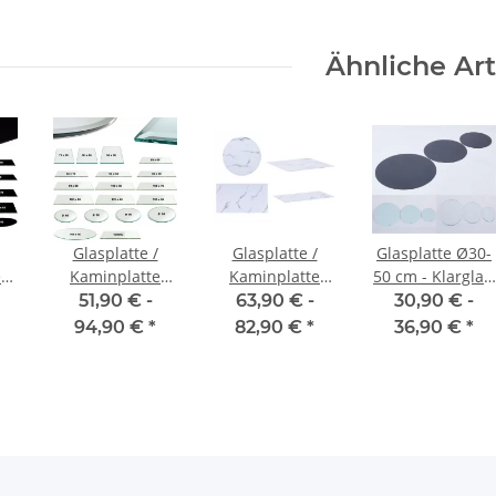
Ähnliche Art
Glasplatte /
Glasplatte /
Glasplatte Ø30-
e
Kaminplatte
Kaminplatte
50 cm - Klarglas,
ESG-Glas –
ESG-Glas –
schwarz, weiß
51,90 € -
63,90 € -
30,90 € -
Klarglas
Marmorweiß
94,90 €
*
82,90 €
*
36,90 €
*