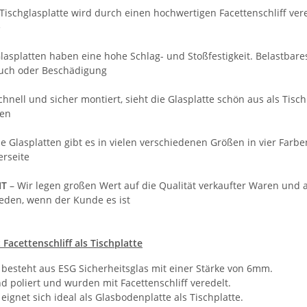
 Tischglasplatte wird durch einen hochwertigen Facettenschliff ve
e
Glasplatten haben eine hohe Schlag- und Stoßfestigkeit. Belastbare
Bruch oder Beschädigung
chnell und sicher montiert, sieht die Glasplatte schön aus als Tisc
en
ie Glasplatten gibt es in vielen verschiedenen Größen in vier Fa
erseite
IT
– Wir legen großen Wert auf die Qualität verkaufter Waren und
ieden, wenn der Kunde es ist
 Facettenschliff als Tischplatte
e besteht aus ESG Sicherheitsglas mit einer Stärke von 6mm.
d poliert und wurden mit Facettenschliff veredelt.
 eignet sich ideal als Glasbodenplatte als Tischplatte.