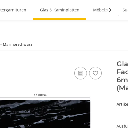
stergarnituren
Glas & Kaminplatten
Möbelzubehör
as – Marmorschwarz
Gla
Fac
6m
(M
Artik
Ausf