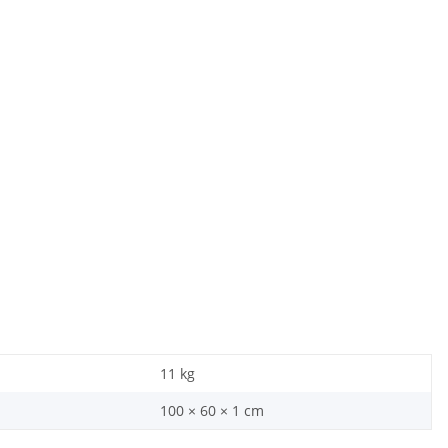
11
kg
100 × 60 × 1 cm