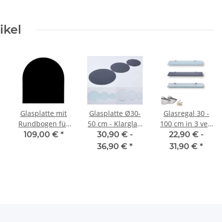
ikel
Glasplatte mit
Glasplatte Ø30-
Glasregal 30 -
Rundbogen für
50 cm - Klarglas,
100 cm in 3 ver.
Kaminofen und
schwarz, weiß
Farben inkl. 2
109,00 €
*
30,90 € -
22,90 € -
Tischplatte in
verchromte
36,90 €
*
31,90 €
*
100x80cm
Halterungen
Facettenschliff,
Schutzplatte mit
6mm ESG
Sicherheitsglas,
tte,
Funkenschutzplatte,
Glasboden für