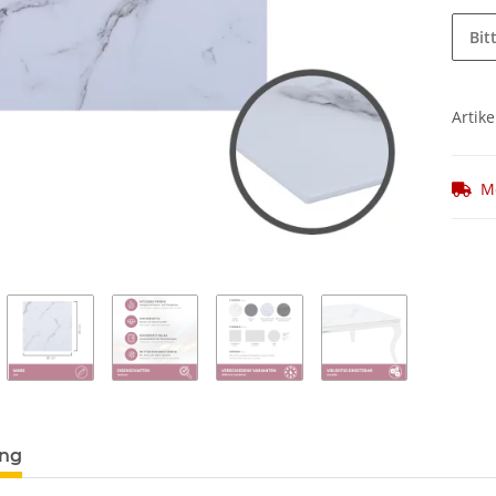
Bit
Artike
M
ung