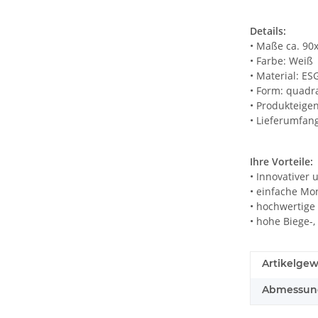
Details:
• Maße ca. 90x
• Farbe: Weiß
• Material: ES
• Form: quadr
• Produkteigen
• Lieferumfang
Ihre Vorteile:
• Innovativer 
• einfache Mo
• hochwertige
• hohe Biege-,
Artikelgew
Abmessunge