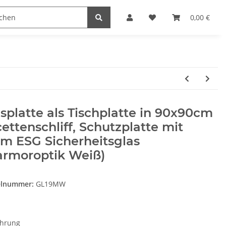
Heimwerk
Haushaltswaren
0,00 €
splatte als Tischplatte in 90x90cm
ettenschliff, Schutzplatte mit
m ESG Sicherheitsglas
armoroptik Weiß)
elnummer:
GL19MW
ührung