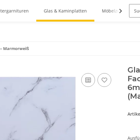
stergarnituren
Glas & Kaminplatten
Möbelzubehör
as – Marmorweiß
Gla
Fac
6m
(M
Artik
Ausf