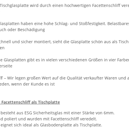
 Tischglasplatte wird durch einen hochwertigen Facettenschliff ve
e
Glasplatten haben eine hohe Schlag- und Stoßfestigkeit. Belastbare
Bruch oder Beschädigung
chnell und sicher montiert, sieht die Glasplatte schön aus als Tisc
en
ie Glasplatten gibt es in vielen verschiedenen Größen in vier Fa
erseite
IT
– Wir legen großen Wert auf die Qualität verkaufter Waren und
ieden, wenn der Kunde es ist
 Facettenschliff als Tischplatte
e besteht aus ESG Sicherheitsglas mit einer Stärke von 6mm.
d poliert und wurden mit Facettenschliff veredelt.
 eignet sich ideal als Glasbodenplatte als Tischplatte.