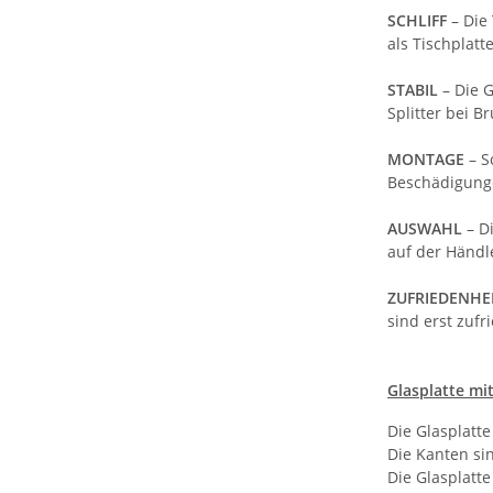
SCHLIFF
– Die
als Tischplatt
STABIL
– Die 
Splitter bei 
MONTAGE
– S
Beschädigung
AUSWAHL
– D
auf der Händl
ZUFRIEDENHE
sind erst zufr
Glasplatte mit
Die Glasplatt
Die Kanten sin
Die Glasplatte