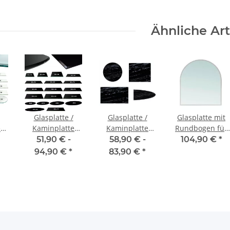
Ähnliche Art
Glasplatte /
Glasplatte /
Glasplatte mit
e
Kaminplatte
Kaminplatte
Rundbogen für
ESG-Glas –
ESG-Glas –
Kaminofen und
51,90 € -
58,90 € -
104,90 €
*
schwarz
Marmorschwarz
Tischplatte in
94,90 €
*
83,90 €
*
100x80cm
Facettenschliff,
Schutzplatte mit
6mm ESG
Sicherheitsglas,
Funkenschutzpla
Glasboden für