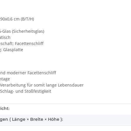
90x0,6 cm (B/T/H)
G-Glas (Sicherheitsglas)
atisch
schaft: Facettenschliff
: Glasplatte
und moderner Facettenschliff
ntage
 Verarbeitung für somit lange Lebensdauer
 Schlag- und Stoßfestigkeit
icht:
n ( Länge × Breite × Höhe ):