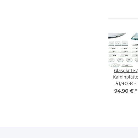
Glasplatte /
Kaminplatt
ESG-Glas –
51,90 € -
Klarglas
94,90 €
*