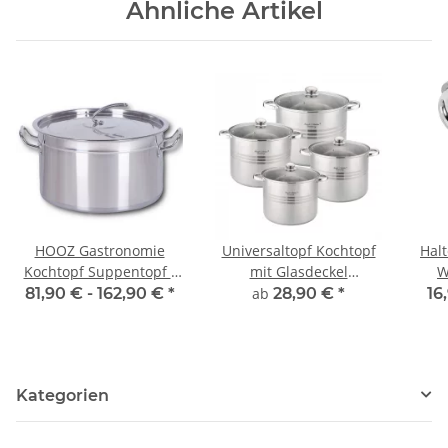
Ähnliche Artikel
HOOZ Gastronomie
Universaltopf Kochtopf
Halt
Kochtopf Suppentopf -
mit Glasdeckel
W
30 bis 100 Liter
Suppentopf großer Topf
81,90 € -
162,90 €
*
ab
28,90 €
*
16
Edelstahl Kochtöpfe -
Alle Herdarten 4 Größen
ideal geeignet für alle
Kapazität 4er Set
Herdarten & große
Küchen - Gastro Topfset
Kategorien
- 6 Größen