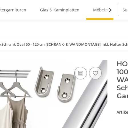
stergarnituren
Glas & Kaminplatten
Möbelzubehör
e Schrank Oval 50 - 120 cm [SCHRANK- & WANDMONTAGE] inkl. Halter Sch
HO
10
WA
Sch
Gar
Artik