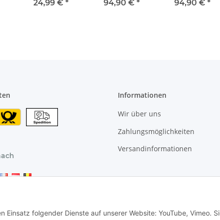
 5
Aluminium
Klarglas
schwarz
24,99 €
*
94,90 €
*
94,90 €
*
[SCHRANK- &
WANDMONTAGE]
inkl. Halter
Schrankrohr
Schrankstange
Garderobenstange
Silber
ten
Informationen
Wir über uns
Zahlungsmöglichkeiten
Versandinformationen
nach
en Einsatz folgender Dienste auf unserer Website: YouTube, Vimeo. S