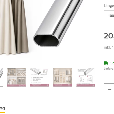
Läng
100
20
inkl. 
So
Lieferz
ung