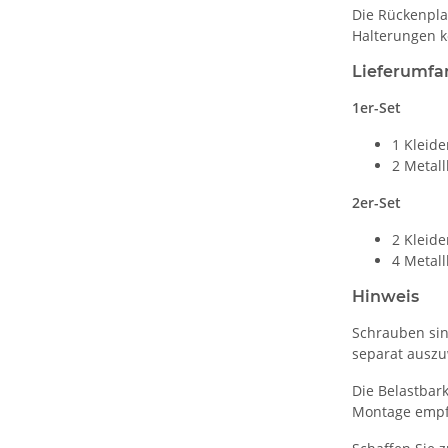
Die Rückenpla
Halterungen k
Lieferumfa
1er-Set
1 Kleid
2 Metall
2er-Set
2 Kleid
4 Metall
Hinweis
Schrauben sin
separat ausz
Die Belastbar
Montage empfe