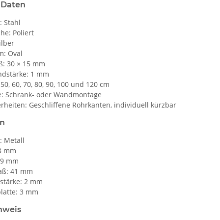
 Daten
: Stahl
he: Poliert
ilber
m: Oval
: 30 × 15 mm
dstärke: 1 mm
50, 60, 70, 80, 90, 100 und 120 cm
: Schrank- oder Wandmontage
heiten: Geschliffene Rohrkanten, individuell kürzbar
en
: Metall
43 mm
 19 mm
aß: 41 mm
lstärke: 2 mm
latte: 3 mm
nweis