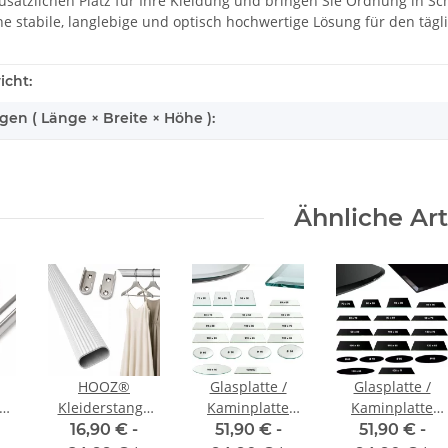
zusätzlichen Platz für Ihre Kleidung und bringen Sie Ordnung in 
ine stabile, langlebige und optisch hochwertige Lösung für den tägl
icht:
n ( Länge × Breite × Höhe ):
Ähnliche Art
HOOZ®
Glasplatte /
Glasplatte /
e
Kleiderstange
Kaminplatte
Kaminplatte
50 - 120 cm Oval
ESG-Glas –
ESG-Glas –
16,90 € -
51,90 € -
51,90 € -