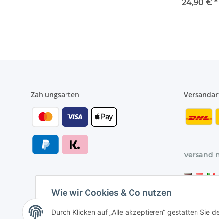
Halterung in
24,90 €
*
Längen 60 -
120cm
Zahlungsarten
Versandar
Versand 
Wie wir Cookies & Co nutzen
Durch Klicken auf „Alle akzeptieren“ gestatten Sie d