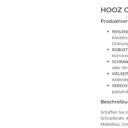
HOOZ Ov
Produktvor
FEHLEN
Kleiders
Ordnun
ROBUST
Korrosio
SCHRAN
oder di
VIELSEI
Ankleid
VERSCH
passend
Beschreib
Schaffen Sie 
Schrankrohr, 
Möbelbau, Inn