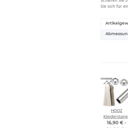
Schaffen Sie 
Sie sich für e
Artikelgew
Abmessunge
HOOZ
Kleiderstang
Chrom mit
16,90 € -