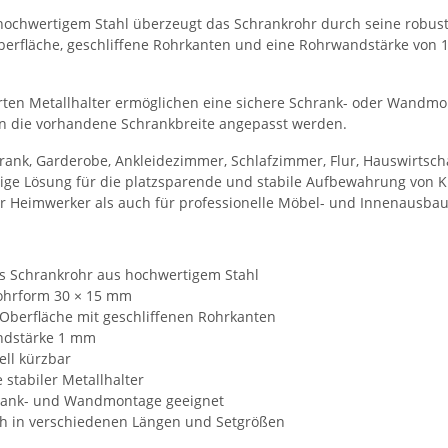
 hochwertigem Stahl überzeugt das Schrankrohr durch seine robuste
Oberfläche, geschliffene Rohrkanten und eine Rohrwandstärke von 
erten Metallhalter ermöglichen eine sichere Schrank- oder Wandmon
n die vorhandene Schrankbreite angepasst werden.
rank, Garderobe, Ankleidezimmer, Schlafzimmer, Flur, Hauswirtsc
sige Lösung für die platzsparende und stabile Aufbewahrung von 
ür Heimwerker als auch für professionelle Möbel- und Innenausbau
s Schrankrohr aus hochwertigem Stahl
ohrform 30 × 15 mm
 Oberfläche mit geschliffenen Rohrkanten
dstärke 1 mm
ell kürzbar
e stabiler Metallhalter
rank- und Wandmontage geeignet
ich in verschiedenen Längen und Setgrößen