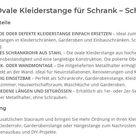
ale Kleiderstange für Schrank – Schr
teile
DE ODER DEFEKTE KLEIDERSTANGE EINFACH ERSETZEN
– Ideal zu
tangen in Kleiderschränken, Garderoben und Einbauschränken. Scha
g.
ES SCHRANKROHR AUS STAHL
– Die ovale Kleiderstange aus hochw
nsbeständigkeit und eine langlebige Konstruktion. Die polierte Obe
K- ODER WANDMONTAGE
– Die mitgelieferten Metallhalter ermög
rekt an der Wand. Ideal für Neuinstallationen, Renovierungen und
TIG EINSETZBAR
– Perfekt als Schrankrohr, Garderobenstange, Kleid
ezimmer, Hauswirtschaftsraum, Waschküche und Garderoben.
IEDENE LÄNGEN UND SETGRÖSSEN
– Erhältlich als 1er- oder 2er-S
er Metallhalter, ohne Schrauben.
ung
zusätzlichen Stauraum und bringen Sie mehr Ordnung in Ihren Kleid
Kleiderrohr, Garderobenstange oder Hängestange zum Nachrüsten,
enausbau und DIY-Projekte.