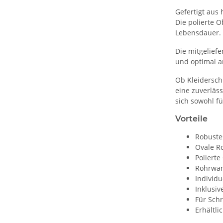
Gefertigt aus
Die polierte 
Lebensdauer.
Die mitgelief
und optimal a
Ob Kleidersch
eine zuverläs
sich sowohl f
Vorteile
Robuste
Ovale R
Polierte
Rohrwan
Individu
Inklusiv
Für Sch
Erhältl