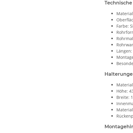
Technische
Material
Oberfläc
Farbe: S
Rohrfor
Rohrmaß
Rohrwan
Längen: 
Montage
Besonder
Halterung
Material
Höhe: 
Breite:
Innenm
Materia
Rückenp
Montagehi