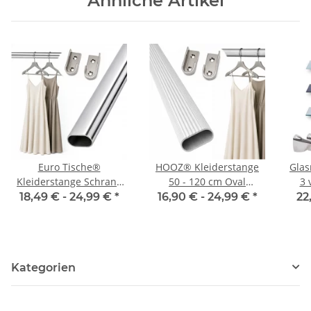
Ähnliche Artikel
Euro Tische®
HOOZ® Kleiderstange
Glas
Kleiderstange Schrank
50 - 120 cm Oval
3 
Oval 50 - 120 cm
Aluminium [SCHRANK- &
verc
18,49 € -
24,99 €
*
16,90 € -
24,99 €
*
22
[SCHRANK- &
WANDMONTAGE] inkl.
WANDMONTAGE] inkl.
Halter Schrankrohr
Halter Schrankrohr aus
Schrankstange
Stahl Garderobenstange
Garderobenstange
Kategorien
Silber
Silber