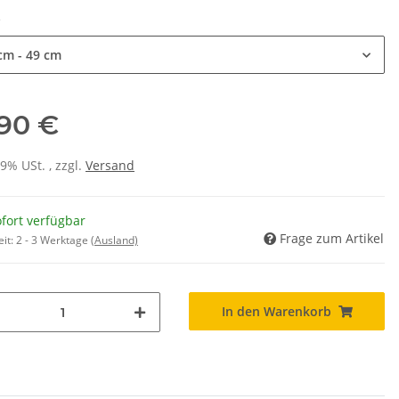
e
cm - 49 cm
,90 €
19% USt. , zzgl.
Versand
fort verfügbar
Frage zum Artikel
eit:
2 - 3 Werktage
(Ausland)
In den Warenkorb