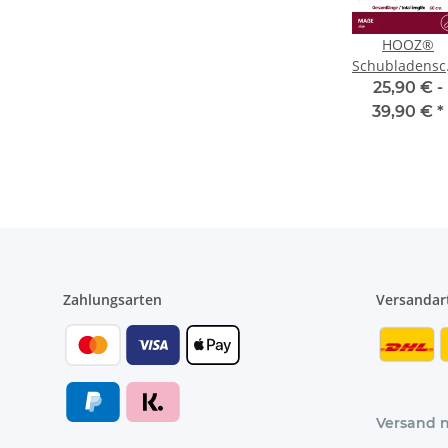
HOOZ®
Schubladensc
250 mm
25,90 € -
[VOLLAUSZUG
39,90 €
*
KUGELLAGER]
Teleskopschie
Auszugsschie
für
Küchenschrän
& Möbel – bis
kg 1 Paar
Zahlungsarten
Versandar
Versand 