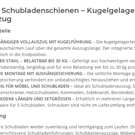
Schubladenschienen – Kugelgelager
zug
teile
GÄNGIGER VOLLAUSZUG MIT KUGELFÜHRUNG
– Die kugelgelagerte
äuscharmen Lauf über die gesamte Auszugslänge. Der integrierte S
sch in die Endposition.
R STAHL – BELASTBAR BIS 30 KG
– Gefertigt aus hochwertigem verz
nsbeständig, langlebig und für eine Belastung von bis zu 30 kg pro
HE MONTAGE MIT AUSHÄNGESICHERUNG
– Die seitliche Montage ge
esicherung verhindert ein unbeabsichtigtes Herausziehen und er
ITIG FÜR MÖBEL UND SCHUBLADEN
– Ideal als Schubladenauszug,
henschränke, Holzschubladen, Kommoden, Sideboards, Büromöbel,
IEDENE LÄNGEN UND SETGRÖSSEN
– Erhältlich in mehreren Länge
aare für 5 Schubladen. Schrauben sind nicht im Lieferumfang enth
ung
hre Schubladen wieder zuverlässig und leichtgängig zum Laufen. 
r verschlissene Schubladenführungen, Schubkastenauszüge, Möbel