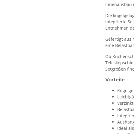
Innenausbau u
Die kugelgela
integrierte S
Entnehmen der
Gefertigt aus
eine Belastbar
Ob Küchensch
Teleskopschie
Setgrößen fin
Vorteile
Kugelgel
Leichtg
Verzinkt
Belastba
Integrie
Aushäng
Ideal a