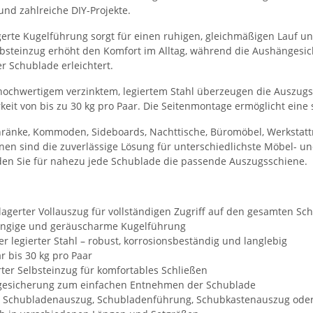
nd zahlreiche DIY-Projekte.
gerte Kugelführung sorgt für einen ruhigen, gleichmäßigen Lauf u
elbsteinzug erhöht den Komfort im Alltag, während die Aushängesi
 Schublade erleichtert.
 hochwertigem verzinktem, legiertem Stahl überzeugen die Auszugs
keit von bis zu 30 kg pro Paar. Die Seitenmontage ermöglicht eine 
ränke, Kommoden, Sideboards, Nachttische, Büromöbel, Werkstat
nen sind die zuverlässige Lösung für unterschiedlichste Möbel- 
den Sie für nahezu jede Schublade die passende Auszugsschiene.
agerter Vollauszug für vollständigen Zugriff auf den gesamten Sc
ängige und geräuscharme Kugelführung
er legierter Stahl – robust, korrosionsbeständig und langlebig
r bis 30 kg pro Paar
rter Selbsteinzug für komfortables Schließen
esicherung zum einfachen Entnehmen der Schublade
ls Schubladenauszug, Schubladenführung, Schubkastenauszug ode