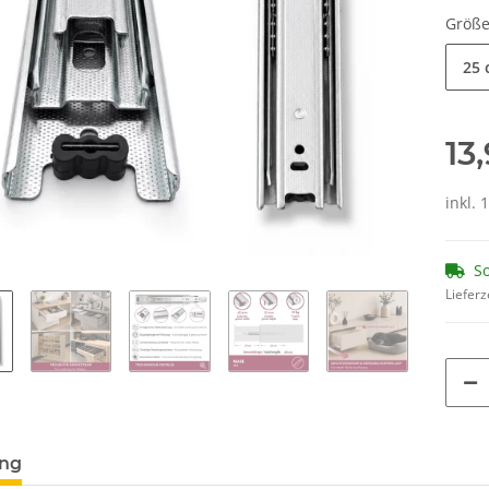
Größ
25 
13
inkl. 
So
Lieferz
ung