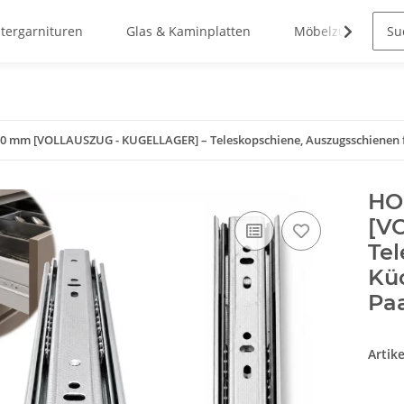
stergarnituren
Glas & Kaminplatten
Möbelzubehör
 mm [VOLLAUSZUG - KUGELLAGER] – Teleskopschiene, Auszugsschienen fü
HO
[V
Tel
Küc
Pa
Artik