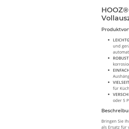
HOOZ® 
Vollaus
Produktvor
LEICHT
und ger
automati
ROBUSTE
korrosio
EINFAC
Aushäng
VIELSE
für Küc
VERSCH
oder 5 P
Beschreib
Bringen Sie I
als Ersatz fü