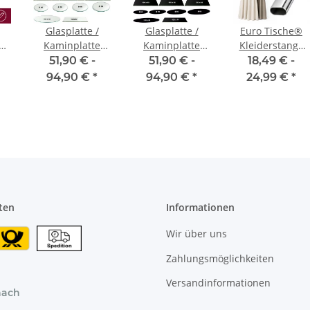
Glasplatte /
Glasplatte /
Euro Tische®
hienen
Kaminplatte
Kaminplatte
Kleiderstange
ESG-Glas –
ESG-Glas –
Schrank Oval 50
51,90 € -
51,90 € -
18,49 € -
 -
Klarglas
schwarz
- 120 cm
94,90 €
*
94,90 €
*
24,99 €
*
 –
[SCHRANK- &
ne,
WANDMONTAGE
nen
inkl. Halter
Schrankrohr aus
ke
Stahl
 30
Garderobenstan
Silber
ten
Informationen
Wir über uns
Zahlungsmöglichkeiten
Versandinformationen
nach