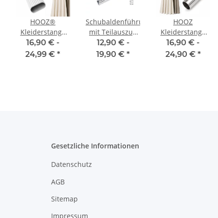
HOOZ®
Schubaldenführung
HOOZ
Kleiderstange
mit Teilauszug
Kleiderstange
50 - 120 cm Oval
und
Chrom mit
16,90 € -
12,90 € -
16,90 € -
Aluminium
Kugelführung
Halterung in 5
24,99 €
*
19,90 €
*
24,90 €
*
[SCHRANK- &
für
Längen 60 -
]
WANDMONTAGE]
Holzschubladen
120cm
inkl. Halter
Schubladenschiene
Schrankrohr
30-50 cm
Schrankstange
ge
Garderobenstange
Silber
Gesetzliche Informationen
Datenschutz
AGB
Sitemap
Impressum