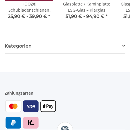
HOOZ®
Glasplatte / Kaminplatte
Glas
Schubladenschienen
ESG-Glas – Klarglas
ES
250 mm [VOLLAUSZUG -
25,90 € -
39,90 €
*
51,90 € -
94,90 €
*
51
KUGELLAGER] –
Teleskopschiene,
Auszugsschienen für
Küchenschränke &
Kategorien
Möbel – bis 30 kg 1 Paar
Zahlungsarten