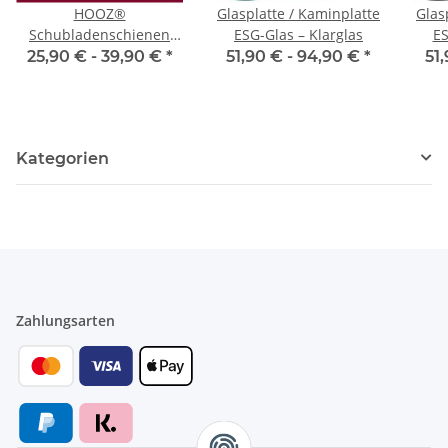
HOOZ®
Glasplatte / Kaminplatte
Glas
Schubladenschienen
ESG-Glas – Klarglas
ES
250 mm [VOLLAUSZUG -
25,90 € -
39,90 €
*
51,90 € -
94,90 €
*
51
KUGELLAGER] –
Teleskopschiene,
Auszugsschienen für
Küchenschränke &
Kategorien
Möbel – bis 30 kg 1 Paar
Zahlungsarten