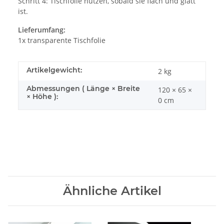
Schritt 4: Tischfolie nutzen, sobald sie flach und glatt
ist.
Lieferumfang:
1x transparente Tischfolie
Artikelgewicht:
2
kg
Abmessungen ( Länge × Breite
120 × 65 ×
× Höhe ):
0 cm
Ähnliche Artikel