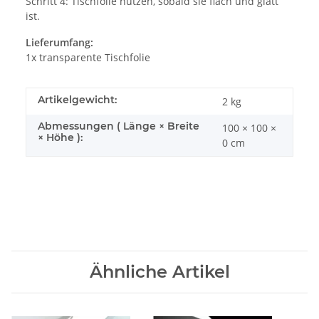
Schritt 4: Tischfolie nutzen, sobald sie flach und glatt
ist.
Lieferumfang:
1x transparente Tischfolie
Artikelgewicht:
2
kg
Abmessungen ( Länge × Breite
100 × 100 ×
× Höhe ):
0 cm
Ähnliche Artikel