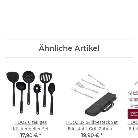
Ähnliche Artikel
HOOZ 6-teiliges
HOOZ 3x Grillbesteck Set
HOOZ
Küchenhelfer Set
Edelstahl, Grill Zubehör
Edel
hitzebeständig &
für Barbecue, Grillkoffer
für Barb
17,90 €
*
19,90 €
*