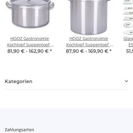
HOOZ Gastronomie
HOOZ Gastronomie
Glas
Kochtopf Suppentopf -
Kochtopf Suppentopf -
ES
30 bis 100 Liter
15 bis 270 Liter
81,90 € -
162,90 €
*
87,90 € -
169,90 €
*
51
Edelstahl Kochtöpfe -
Edelstahl Kochtöpfe -
ideal geeignet für alle
ideal geeignet für alle
Herdarten & große
Herdarten & große
Küchen - Gastro Topfset
Küchen - Gastro Topfset
Kategorien
- 6 Größen
Zahlungsarten