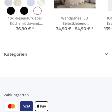
10x Fliesenaufkleber
Wandpaneel 3D
HOO
Küchenrückwand,
Selbstklebend
Es
Selbstklebende Fliesen,
Wandverkleidung
36,90 €
*
34,90 € -
54,90 €
*
139
Klebefliesen Küche
Ziegel-, Samtoptik
Wandpaneele für
versch. Varianten
Wanddeko
Wandverkleidung
W
Kategorien
Schlafzimmer
Ses
Wohnzimmer,
S
Verschiedenen Farben
Zahlungsarten