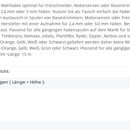
 Mähfaden optimal für Freischneider, Motorsensen oder Rasentrimm
2,4 mm oder 3 mm Fäden. Nutzen Sie als Tausch einfach die Fäden 
Austausch in Spulen von Rasentrimmern, Motorsensen oder Freisch
n Hersteller mit einer Aufnahme für 2,4 mm oder 3,0 mm Fäden. Be
aut. Passend für alle gängingen Fadenspulen auf dem Markt für Stih
, Timberpro, Nemaxx, vidaXL, Plantiflex, Ryobi, Zipper, Aerbos und 
 Orange, Gelb, Weiß oder Schwarz) geliefert werden daher keine M
•Orange, Gelb, Weiß, Grün oder Schwarz •Passend für alle gängigen
mm •Länge: 15 m
icht:
en ( Länge × Höhe ):