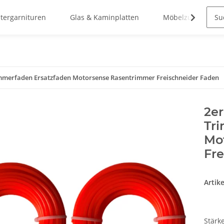
stergarnituren
Glas & Kaminplatten
Möbelzubehör
immerfaden Ersatzfaden Motorsense Rasentrimmer Freischneider Faden
2er
Tr
Mo
Fre
Artik
Stärk