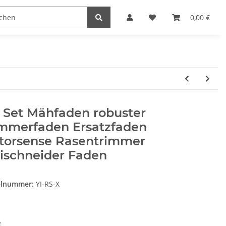
Heimwerk
Haushaltswaren
0,00 €
 Set Mähfaden robuster
immerfaden Ersatzfaden
torsense Rasentrimmer
ischneider Faden
elnummer:
YI-RS-X
e