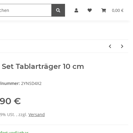
Heimwerk
Haushaltswaren
0,00 €
 Set Tablarträger 10 cm
elnummer:
2YNSD4X2
,90 €
19% USt. , zzgl.
Versand
fort verfügbar