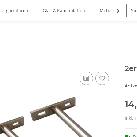
stergarnituren
Glas & Kaminplatten
Möbelzubehör
2er
Artik
14
inkl. 
So