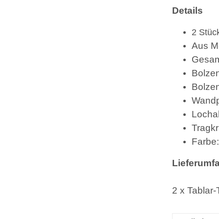
Details
2 Stüc
Aus Me
Gesam
Bolze
Bolze
Wandpl
Locha
Tragkr
Farbe:
Lieferumf
2 x Tablar