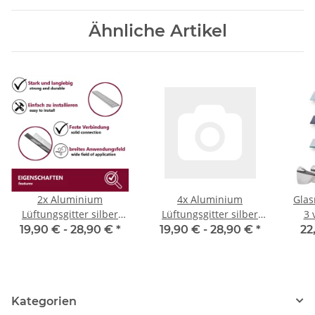
Ähnliche Artikel
2x Aluminium
4x Aluminium
Glas
Lüftungsgitter silber
Lüftungsgitter silber
3 
verschiedene Größen
verschiedene Größen
verc
19,90 € -
28,90 €
*
19,90 € -
28,90 €
*
22
für ideale Belüftung,
für ideale Belüftung,
Belüftungsgitter für
Belüftungsgitter für
Küche, Bad, Toilette,
Küche, Bad, Toilette,
Garage und
Garage und
Kategorien
Wohnzimmer,
Wohnzimmer,