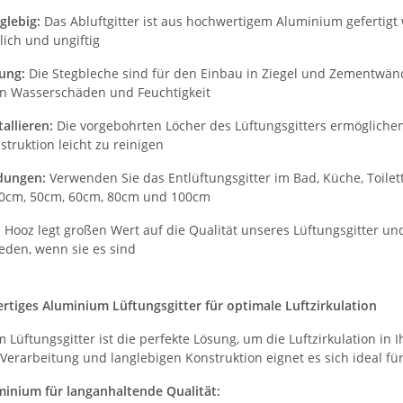
glebig:
Das Abluftgitter ist aus hochwertigem Aluminium gefertigt w
ich und ungiftig
dung:
Die Stegbleche sind für den Einbau in Ziegel und Zementwänd
n Wasserschäden und Feuchtigkeit
tallieren:
Die vorgebohrten Löcher des Lüftungsgitters ermöglich
truktion leicht zu reinigen
dungen:
Verwenden Sie das Entlüftungsgitter im Bad, Küche, Toil
40cm, 50cm, 60cm, 80cm und 100cm
:
Hooz legt großen Wert auf die Qualität unseres Lüftungsgitter 
ieden, wenn sie es sind
iges Aluminium Lüftungsgitter für optimale Luftzirkulation
Lüftungsgitter ist die perfekte Lösung, um die Luftzirkulation in
Verarbeitung und langlebigen Konstruktion eignet es sich ideal f
inium für langanhaltende Qualität: