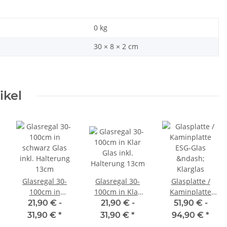
0
kg
30 × 8 × 2 cm
ikel
Glasregal 30-
Glasregal 30-
Glasplatte /
100cm in
100cm in Klar
Kaminplatte
schwarz Glas
Glas inkl.
ESG-Glas –
21,90 € -
21,90 € -
51,90 € -
inkl. Halterung
Halterung 13cm
Klarglas
31,90 €
*
31,90 €
*
94,90 €
*
13cm