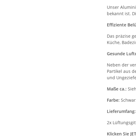
Unser Alumini
bekannt ist. 
Effiziente Be
Das präzise g
Küche, Badezim
Gesunde Luftq
Neben der verb
Partikel aus 
und Ungeziefe
Maße ca.:
Sieh
Farbe:
Schwar
Lieferumfang:
2x Lüftungsgit
Klicken Sie J