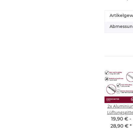
Artikelgew
Abmessunge
2x Aluminiu
Lüftungsgitt
silber
19,90 € -
verschieden
28,90 €
*
Größen für