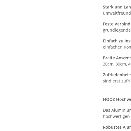
Stark und Lan
umweltfreundl
Feste Verbin
grundlegende
Einfach zu Ins
einfachen Kons
Breite Anwen
20cm, 30cm, 
Zufriedenheit
sind erst zufr
HOOZ Hochwert
Das Aluminium 
hochwertigen 
Robustes Alum