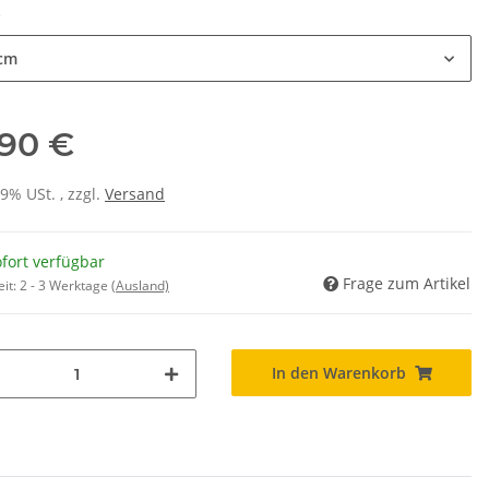
e
cm
,90 €
19% USt. , zzgl.
Versand
fort verfügbar
Frage zum Artikel
eit:
2 - 3 Werktage
(Ausland)
In den Warenkorb