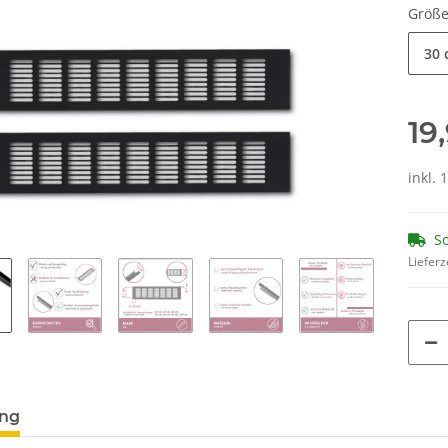
Größ
30 
19
inkl. 
So
Lieferz
ung