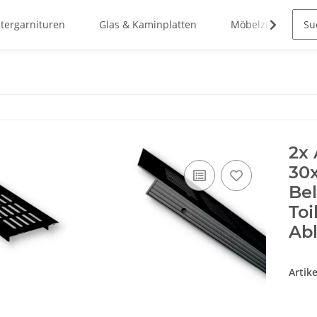
stergarnituren
Glas & Kaminplatten
Möbelzubehör
2x
30x
Bel
To
Abl
Artik