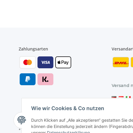
ideale
Belüftung,
Belüftungsgit
für Küche, Ba
Toilette, Gara
und
Wohnzimmer
Abluftgitter
Zahlungsarten
Versandar
Versand 
Wie wir Cookies & Co nutzen
Durch Klicken auf „Alle akzeptieren“ gestatten Sie d
können die Einstellung jederzeit ändern (Fingerabdru
* Alle Preise inkl. gesetzlicher USt., zzgl.
Versand
unserer
Datenschutzerklärung
.