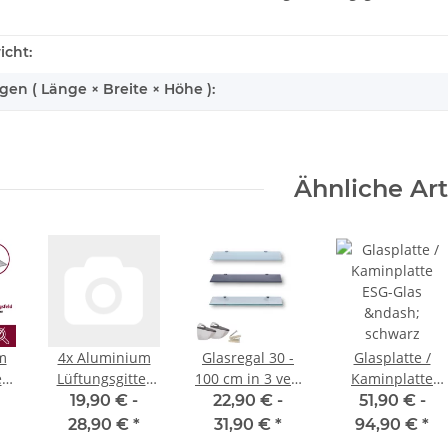
icht:
n ( Länge × Breite × Höhe ):
Ähnliche Art
m
4x Aluminium
Glasregal 30 -
Glasplatte /
er
Lüftungsgitter
100 cm in 3 ver.
Kaminplatte
silber
Farben inkl. 2
ESG-Glas –
19,90 € -
22,90 € -
51,90 € -
e
verschiedene
verchromte
schwarz
28,90 €
*
31,90 €
*
94,90 €
*
Größen für
Halterungen