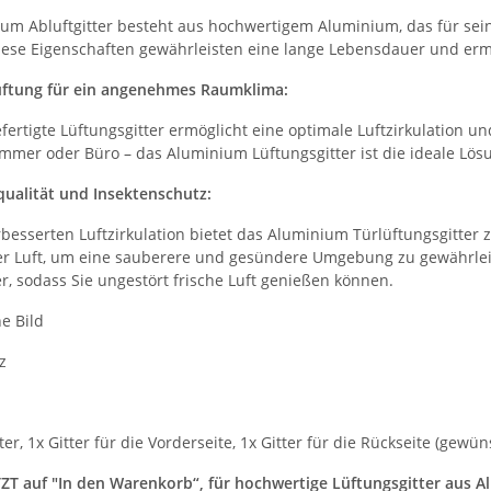
um Abluftgitter besteht aus hochwertigem Aluminium, das für sein
Diese Eigenschaften gewährleisten eine lange Lebensdauer und e
lüftung für ein angenehmes Raumklima:
efertigte Lüftungsgitter ermöglicht eine optimale Luftzirkulation
mer oder Büro – das Aluminium Lüftungsgitter ist die ideale Lösun
ualität und Insektenschutz:
esserten Luftzirkulation bietet das Aluminium Türlüftungsgitter zu
der Luft, um eine sauberere und gesündere Umgebung zu gewährleist
r, sodass Sie ungestört frische Luft genießen können.
e Bild
z
ter, 1x Gitter für die Vorderseite, 1x Gitter für die Rückseite (ge
ETZT auf "In den Warenkorb“, für hochwertige Lüftungsgitter aus 