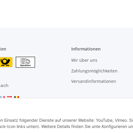
ideale
Belüftung,
ter
Belüftungsgitter
d,
für Küche, Bad,
ge
Toilette, Garage
und
,
Wohnzimmer,
Abluftgitter
ten
Informationen
Wir über uns
Zahlungsmöglichkeiten
Versandinformationen
nach
en Einsatz folgender Dienste auf unserer Website: YouTube, Vimeo. S
ck-Icon links unten). Weitere Details finden Sie unte
Konfigurieren
un