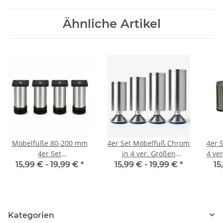
Ähnliche Artikel
Möbelfüße 80-200 mm
4er Set Möbelfuß Chrom
4er 
4er Set
in 4 ver. Größen
4 ve
[HÖHENVERSTELLBAR]
8/10/12/15 cm
15,99 € -
19,99 €
*
15,99 € -
19,99 €
*
15
Möbelbeine aus
Edelstahl Schrankfüße
Verstellbar Gebürstet
Silber
Kategorien