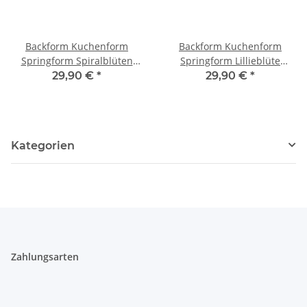
Backform Kuchenform
Backform Kuchenform
Springform Spiralblüten
Springform Lillieblüte
Lillie
Spiralblüte Tortenform
29,90 €
*
29,90 €
*
Kategorien
Zahlungsarten