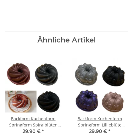
Ähnliche Artikel
Backform Kuchenform
Backform Kuchenform
Springform Spiralblüten
Springform Lillieblüte
Lillie
Spiralblüte
29,90 €
*
29,90 €
*