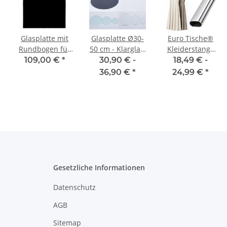
Glasplatte mit
Glasplatte Ø30-
Euro Tische®
Rundbogen für
50 cm - Klarglas,
Kleiderstange
Kaminofen und
schwarz, weiß
Schrank Oval 50
109,00 €
*
30,90 € -
18,49 € -
Tischplatte in
- 120 cm
36,90 €
*
24,99 €
*
100x80cm
[SCHRANK- &
Facettenschliff,
WANDMONTAGE]
Schutzplatte mit
inkl. Halter
6mm ESG
Schrankrohr aus
Sicherheitsglas,
Stahl
tte,
Funkenschutzplatte,
Garderobenstange
Glasboden für
Silber
Kamin (Schwarz)
Gesetzliche Informationen
Datenschutz
AGB
Sitemap