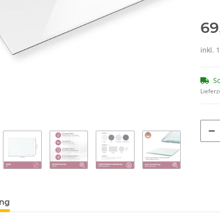
69
inkl. 
So
Lieferz
ung