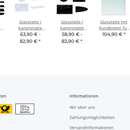
Glasplatte /
Glasplatte /
Glasplatte mit
e
Kaminplatte
Kaminplatte
Rundbogen für
ESG-Glas –
ESG-Glas –
Kaminofen und
63,90 € -
58,90 € -
104,90 €
*
Marmorweiß
Marmorschwarz
Tischplatte in
82,90 €
*
83,90 €
*
100x80cm
Facettenschliff,
Schutzplatte mit
6mm ESG
Sicherheitsglas,
Funkenschutzpla
Glasboden für
Kamin (Klarglas)
ten
Informationen
Wir über uns
Zahlungsmöglichkeiten
Versandinformationen