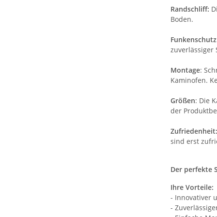
Randschliff:
Di
Boden.
Funkenschutz
zuverlässiger
Montage
: Sc
Kaminofen. K
Größen
: Die 
der Produktb
Zufriedenheit
sind erst zufr
Der perfekte 
Ihre Vorteile:
- Innovativer 
- Zuverlässig