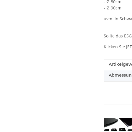
- Ø 80cm
- Ø 90cm
uvm. in Schwa
Sollte das ES
Klicken Sie JE
Artikelgew
Abmessunge