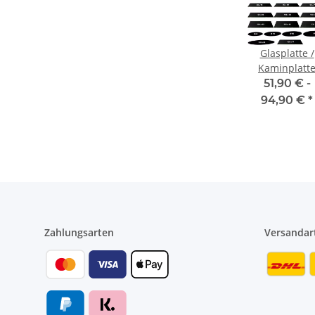
Glasplatte /
Kaminplatt
ESG-Glas –
51,90 € -
schwarz
94,90 €
*
Zahlungsarten
Versandar