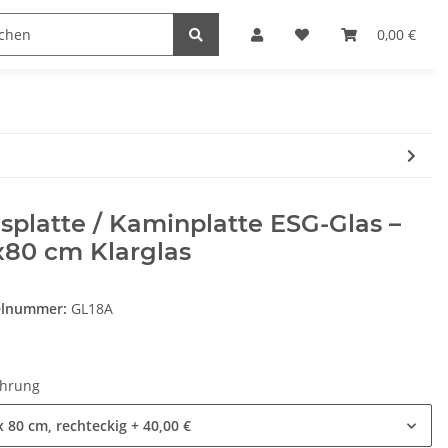
Heimwerk
Haushaltswaren
0,00 €
splatte / Kaminplatte ESG-Glas –
x80 cm Klarglas
elnummer:
GL18A
ührung
x 80 cm, rechteckig
+ 40,00 €