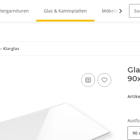
stergarnituren
Glas & Kaminplatten
Möbelzubehör
– Klarglas
Gla
90
Artik
Ausf
90 