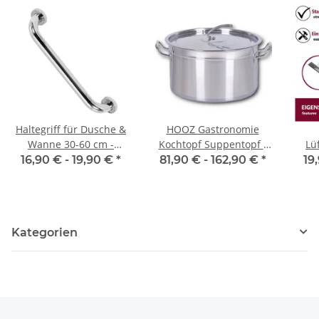
Haltegriff für Dusche &
HOOZ Gastronomie
Wanne 30-60 cm -
Kochtopf Suppentopf -
Lü
chrom
30 bis 100 Liter
ve
16,90 € -
19,90 €
*
81,90 € -
162,90 €
*
19
Edelstahl Kochtöpfe -
fü
ideal geeignet für alle
Be
Herdarten & große
Kü
Küchen - Gastro Topfset
Kategorien
- 6 Größen