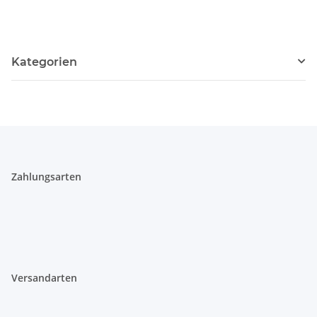
Kugelgelagert 304
Edelstahl Türscharnier
Türband 315°
Kategorien
Zahlungsarten
Versandarten