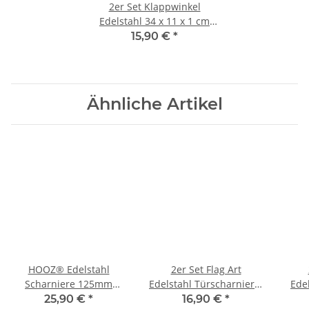
2er Set Klappwinkel
Edelstahl 34 x 11 x 1 cm
Traglast 55 kg
15,90 €
*
Ähnliche Artikel
HOOZ® Edelstahl
2er Set Flag Art
Scharniere 125mm
Edelstahl Türscharnier 8
Ede
Schwerlast
cm
25,90 €
*
16,90 €
*