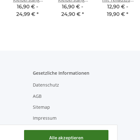
50 - 120 cm Oval
Chrom mit
und
16,90 € -
16,90 € -
12,90 € -
Aluminium
Halterung in 5
Kugelführung
24,99 €
*
24,90 €
*
19,90 €
*
[SCHRANK- &
Längen 60 -
für
WANDMONTAGE]
120cm
Holzschubladen
inkl. Halter
Schubladenschien
Schrankrohr
30-50 cm
Schrankstange
Garderobenstange
Silber
Gesetzliche Informationen
Datenschutz
AGB
Sitemap
Impressum
Batteriegesetzhinweise
Alle akzeptieren