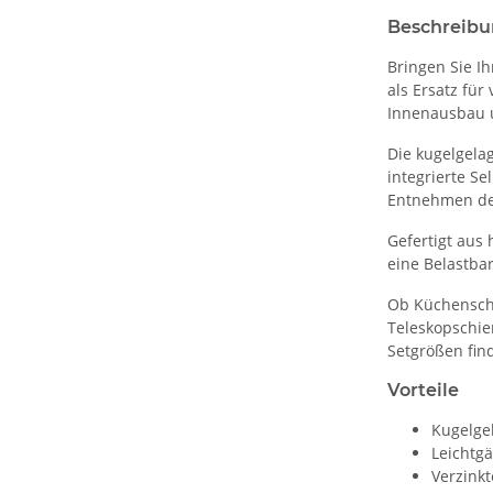
Beschreib
Bringen Sie I
als Ersatz fü
Innenausbau u
Die kugelgela
integrierte S
Entnehmen der
Gefertigt aus
eine Belastbar
Ob Küchensch
Teleskopschie
Setgrößen fin
Vorteile
Kugelgel
Leichtg
Verzinkt