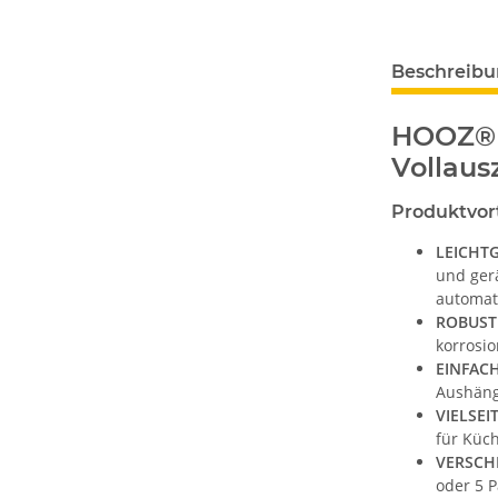
Beschreib
HOOZ® 
Vollaus
Produktvor
LEICHT
und ger
automati
ROBUSTE
korrosio
EINFAC
Aushäng
VIELSE
für Küc
VERSCH
oder 5 P