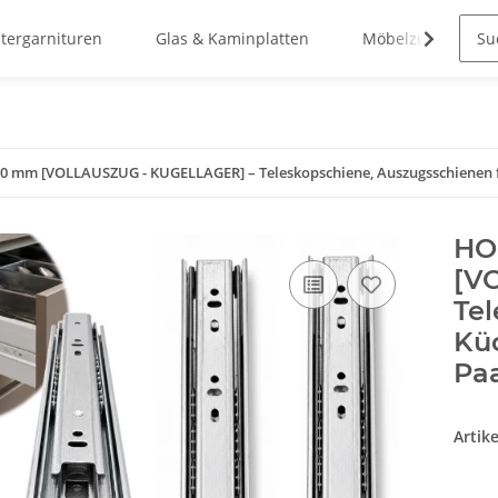
stergarnituren
Glas & Kaminplatten
Möbelzubehör
 mm [VOLLAUSZUG - KUGELLAGER] – Teleskopschiene, Auszugsschienen fü
HO
[V
Tel
Küc
Pa
Artik