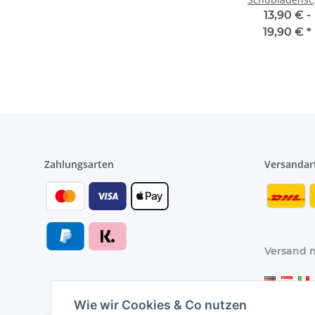
250 mm
13,90 € -
[VOLLAUSZUG
19,90 €
*
KUGELLAGER]
Teleskopschie
Auszugsschie
für
Küchenschrän
& Möbel – bis
kg 1 Paar
Zahlungsarten
Versandar
Versand 
Wie wir Cookies & Co nutzen