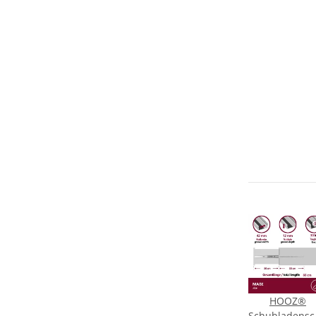
HOOZ®
Schubladensc