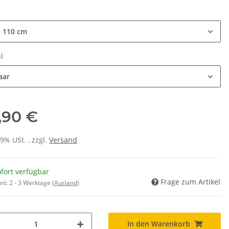
e
- 110 cm
hl
aar
,90 €
19% USt. , zzgl.
Versand
fort verfügbar
Frage zum Artikel
eit:
2 - 3 Werktage
(Ausland)
In den Warenkorb