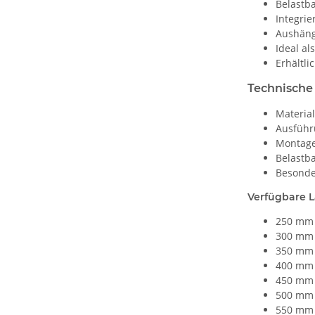
Belastba
Integrie
Aushäng
Ideal a
Erhältl
Technische
Material
Ausführ
Montage
Belastba
Besonde
Verfügbare 
250 mm 
300 mm 
350 mm 
400 mm 
450 mm 
500 mm 
550 mm 