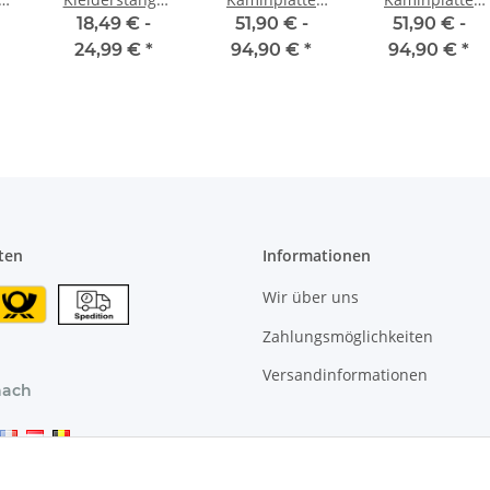
Schrank Oval 50
ESG-Glas –
ESG-Glas –
18,49 € -
51,90 € -
51,90 € -
 -
- 120 cm
Klarglas
schwarz
24,99 €
*
94,90 €
*
94,90 €
*
 –
[SCHRANK- &
ne,
WANDMONTAGE]
nen
inkl. Halter
Schrankrohr aus
ke
Stahl
 30
Garderobenstange
Silber
ten
Informationen
Wir über uns
Zahlungsmöglichkeiten
Versandinformationen
nach