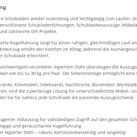
ung
hre Schubladen wieder zuverlässig und leichtgängig zum Laufen. 
r verschlissene Schubladenführungen, Schubkastenauszüge, Möbel
nd zahlreiche DIY-Projekte.
gerte Kugelführung sorgt für einen ruhigen, gleichmäßigen Lauf u
elbsteinzug erhöht den Komfort im Alltag, während die Aushängesi
 Schublade erleichtert.
 hochwertigem verzinktem, legiertem Stahl überzeugen die Auszugs
keit von bis zu 30 kg pro Paar. Die Seitenmontage ermöglicht eine 
ränke, Kommoden, Sideboards, Nachttische, Büromöbel, Werkstat
nen sind die zuverlässige Lösung für unterschiedlichste Möbel- 
den Sie für nahezu jede Schublade die passende Auszugsschiene.
agerter Vollauszug für vollständigen Zugriff auf den gesamten Sc
ängige und geräuscharme Kugelführung
er legierter Stahl – robust, korrosionsbeständig und langlebig