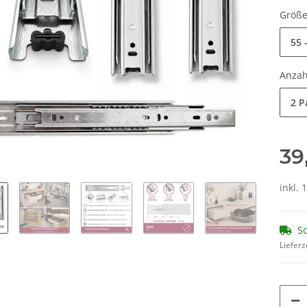
Größ
55 
Anza
2 P
39
inkl. 
So
Lieferz