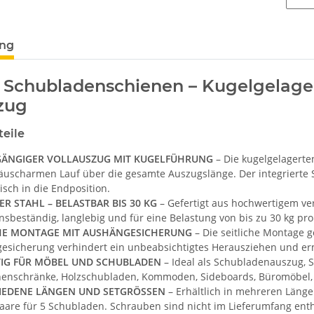
ung
Schubladenschienen – Kugelgelager
zug
teile
GÄNGIGER VOLLAUSZUG MIT KUGELFÜHRUNG
– Die kugelgelagerte
äuscharmen Lauf über die gesamte Auszugslänge. Der integrierte S
sch in die Endposition.
R STAHL – BELASTBAR BIS 30 KG
– Gefertigt aus hochwertigem verz
nsbeständig, langlebig und für eine Belastung von bis zu 30 kg pro
HE MONTAGE MIT AUSHÄNGESICHERUNG
– Die seitliche Montage ge
esicherung verhindert ein unbeabsichtigtes Herausziehen und er
ITIG FÜR MÖBEL UND SCHUBLADEN
– Ideal als Schubladenauszug,
henschränke, Holzschubladen, Kommoden, Sideboards, Büromöbel,
IEDENE LÄNGEN UND SETGRÖSSEN
– Erhältlich in mehreren Länge
aare für 5 Schubladen. Schrauben sind nicht im Lieferumfang enth