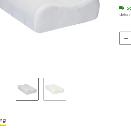
So
Lieferz
ung