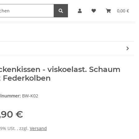
Heimwerk
Haushaltswaren
0,00 €
kenkissen - viskoelast. Schaum
t Federkolben
elnummer:
BW-K02
,90 €
19% USt. , zzgl.
Versand