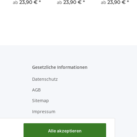
Optik in 3 ver.
Musterung in 3
in 3 ver. Höhen
ab
23,90 €
*
ab
23,90 €
*
ab
23,90 €
*
Höhen
ver. Höhen
Gesetzliche Informationen
Datenschutz
AGB
Sitemap
Impressum
Batteriegesetzhinweise
Alle akzeptieren
Widerrufsrecht