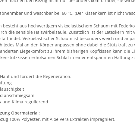
zen machen den Bezug nicht nur besonders komfortabel, sie wirk
 abnehmbar und waschbar bei 60 °C. (Der Kissenkern ist nicht wasc
n besteht aus hochwertigem viskoelastischem Schaum mit Federkol
rch die sensible Halswirbelsäule. Zusätzlich ist der Latexkern mi
stattfindet. Viskoelastischer Schaum ist besonders weich und anp
ch jedes Mal an den Körper anpassen ohne dabei die Stützkraft zu v
änderten Liegekomfort zu Ihrem bisherigen Kopfkissen kann die Ei
kenstützkissen erholsamen Schlaf in einer entspannten Haltung zu f
 Haut und fördert die Regeneration.
üftung
lauschigkeit
und anschmiegsam
v und Klima regulierend
ung Obermaterial:
zug 100% Polyester, mit Aloe Vera Extrakten imprägniert.