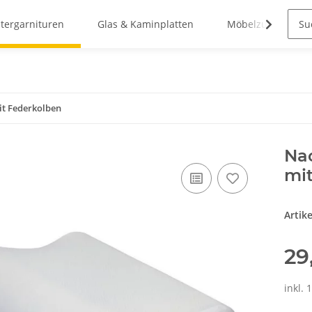
stergarnituren
Glas & Kaminplatten
Möbelzubehör
it Federkolben
Nac
mi
Artik
29
inkl. 