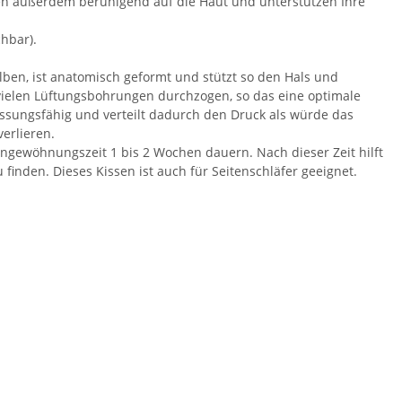
en außerdem beruhigend auf die Haut und unterstützen Ihre
hbar).
ben, ist anatomisch geformt und stützt so den Hals und
t vielen Lüftungsbohrungen durchzogen, so das eine optimale
assungsfähig und verteilt dadurch den Druck als würde das
erlieren.
ngewöhnungszeit 1 bis 2 Wochen dauern. Nach dieser Zeit hilft
inden. Dieses Kissen ist auch für Seitenschläfer geeignet.