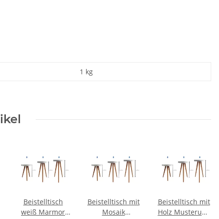
1
kg
ikel
Beistelltisch
Beistelltisch mit
Beistelltisch mit
weiß Marmor
Mosaik
Holz Musterung