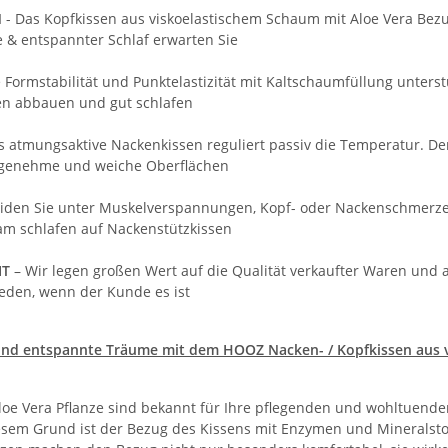
N
- Das Kopfkissen aus viskoelastischem Schaum mit Aloe Vera Bezu
 & entspannter Schlaf erwarten Sie
 Formstabilität und Punktelastizität mit Kaltschaumfüllung unters
n abbauen und gut schlafen
s atmungsaktive Nackenkissen reguliert passiv die Temperatur. De
angenehme und weiche Oberflächen
eiden Sie unter Muskelverspannungen, Kopf- oder Nackenschmerzen
sam schlafen auf Nackenstützkissen
IT
– Wir legen großen Wert auf die Qualität verkaufter Waren und
ieden, wenn der Kunde es ist
 und entspannte Träume mit dem HOOZ Nacken- / Kopfkissen aus
Aloe Vera Pflanze sind bekannt für Ihre pflegenden und wohltuend
sem Grund ist der Bezug des Kissens mit Enzymen und Mineralsto