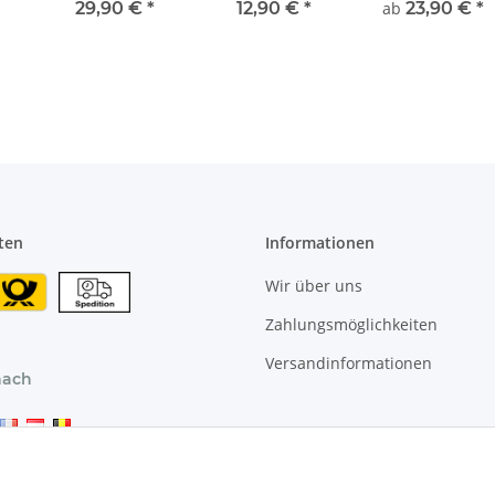
viskoelastischem
cm (kürzbar)
Optik in 3 ver.
29,90 €
*
12,90 €
*
ab
23,90 €
*
hem
Schaum
Farbauswahl
Höhen
ten
Informationen
Wir über uns
Zahlungsmöglichkeiten
Versandinformationen
nach