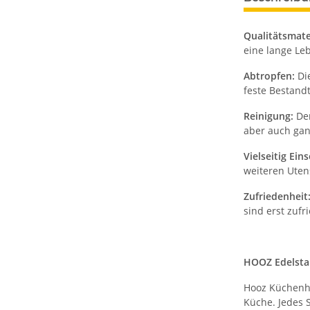
Qualitätsmate
eine lange Le
Abtropfen:
Die
feste Bestand
Reinigung:
Der
aber auch gan
Vielseitig Ein
weiteren Utens
Zufriedenheit
sind erst zufr
HOOZ Edelstah
Hooz Küchenh
Küche. Jedes S