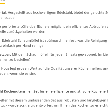
rial:
Hergestellt aus hochwertigem Edelstahl, bietet der gelochte 
bensdauer
 perforierte Löffeloberfläche ermöglicht ein effizientes Abtropfe
teile zurückgehalten werden
 Edelstahl Schaumlöffel ist spülmaschinenfest, was die Reinigun
z einfach per Hand reinigen
setzbar:
Mit dem Schaumlöffel für jeden Einsatz gewappnet. Im Lief
ilien zu bestellen)
:
Hooz legt großen Wert auf die Qualität unserer Küchenhelfers u
ieden, wenn sie es sind
l Küchenutensilien Set für eine effiziente und stilvolle Küchene
elfer mit diesem umfassenden Set aus
robusten
und
langlebigen
tück wurde sorgfältig entworfen, um Ihnen das Kochen zu erleichte