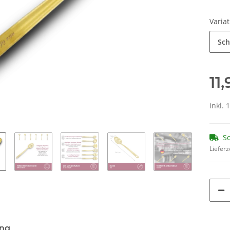
Varia
Sch
11
inkl. 
So
Lieferz
ung