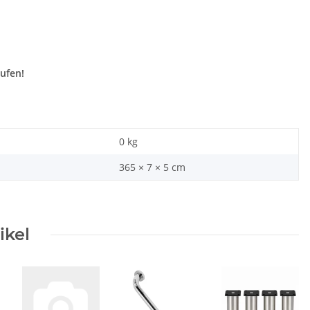
aufen!
0
kg
365 × 7 × 5 cm
ikel