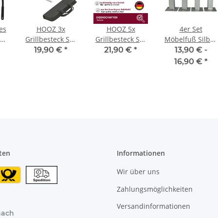
es
HOOZ 3x
HOOZ 5x
4er Set
r
Grillbesteck Set
Grillbesteck Set
Möbelfuß Silber
Edelstahl, Grill
Edelstahl, Grill
in 4 ver.
19,90 €
*
21,90 €
*
13,90 € -
ig
Zubehör für
Zubehör für
Größen/10/12/1
16,90 €
*
 -
Barbecue,
Barbecue,
cm
Grillkoffer mit
Grillkoffer mit
t
Grillwender,
Grillwender,
 in
Fleischgabel
Fleischgabel,
und Grillzange,
Marinadepinsel,
Grill Werkzeuge
Grillzange und
Zubehör Kit für
Grillmesser, Grill
Männer Frauen
Werkzeuge Kit
für Männer
ten
Informationen
Frauen
Wir über uns
Zahlungsmöglichkeiten
Versandinformationen
nach