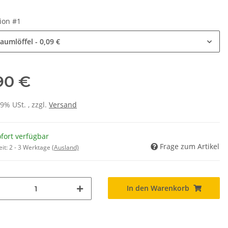
tion #1
aumlöffel
- 0,09 €
,90 €
19% USt. , zzgl.
Versand
fort verfügbar
Frage zum Artikel
eit:
2 - 3 Werktage
(Ausland)
In den Warenkorb