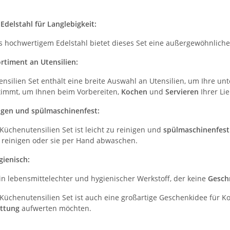
Edelstahl für Langlebigkeit:
us hochwertigem Edelstahl bietet dieses Set eine außergewöhnlich
ortiment an Utensilien:
nsilien Set enthält eine breite Auswahl an Utensilien, um Ihre unt
timmt, um Ihnen beim Vorbereiten,
Kochen
und
Servieren
Ihrer Li
nigen und spülmaschinenfest:
Küchenutensilien Set ist leicht zu reinigen und
spülmaschinenfest
reinigen oder sie per Hand abwaschen.
gienisch:
ein lebensmittelechter und hygienischer Werkstoff, der keine
Gesch
 Küchenutensilien Set ist auch eine großartige Geschenkidee für Ko
attung
aufwerten möchten.