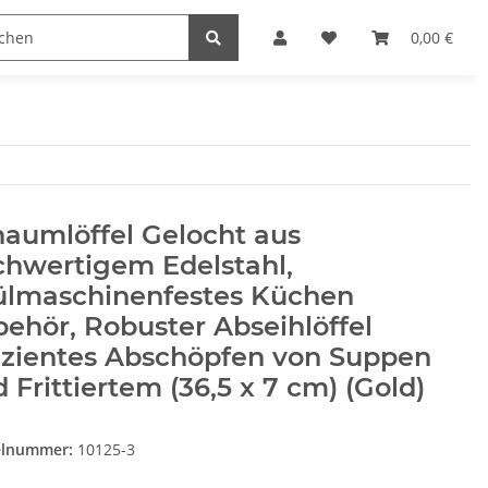
Heimwerk
Haushaltswaren
0,00 €
aumlöffel Gelocht aus
chwertigem Edelstahl,
ülmaschinenfestes Küchen
ehör, Robuster Abseihlöffel
izientes Abschöpfen von Suppen
 Frittiertem (36,5 x 7 cm) (Gold)
elnummer:
10125-3