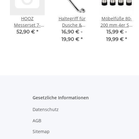
HOOZ
Haltegriff für
Möbelfüße 80-
Messerset 7-
Dusche &
200 mm 4er Set
teilig mit
Wanne 30-60 cm
[HÖHENVERSTELLB
52,90 €
*
16,90 € -
15,99 € -
5
Messerblock -
- chrom
Möbelbeine aus
19,90 €
*
19,99 €
*
Küchenmesser
Edelstahl
Set mit Block in
Schrankfüße
schwarz oder
Verstellbar
weiß - 5 Scharfe
Gebürstet Silber
Messer &
Küchenschere -
Perfekt für die
erste Wohnung -
Kochmesser für
Gesetzliche Informationen
Fleisch Fisch
Datenschutz
Gemüse Obst
AGB
Sitemap