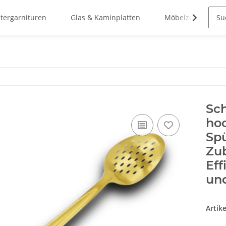
stergarnituren
Glas & Kaminplatten
Möbelzubehör
Sch
ho
Sp
Zub
Eff
und
Artik