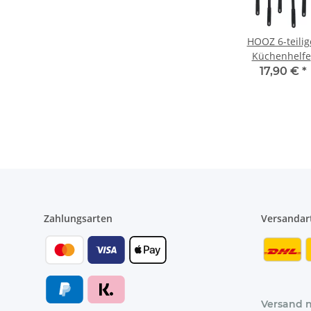
HOOZ 6-teilig
Küchenhelfe
Set
17,90 €
*
hitzebeständ
& pflegeleicht
Praktisches
Kochlöffel Se
für den Alltag
der Küche
Zahlungsarten
Versandar
Versand 