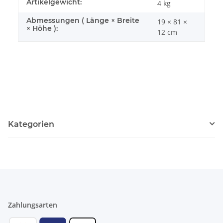
Artikelgewicht:
4
kg
Abmessungen ( Länge × Breite
19 × 81 ×
× Höhe ):
12 cm
Kategorien
Zahlungsarten