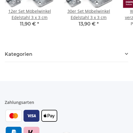
12er Set Möbelwinkel
30er Set Möbelwinkel
W
Edelstahl 3 x 3 cm
Edelstahl 3 x 3 cm
verz
P
11,90 €
*
13,90 €
*
Kategorien
Zahlungsarten