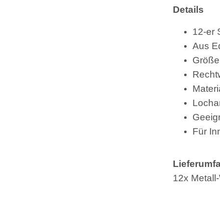
Details
12-er 
Aus Ed
Größe:
Rechtw
Materi
Lochan
Geeign
Für I
Lieferumf
12x Metall