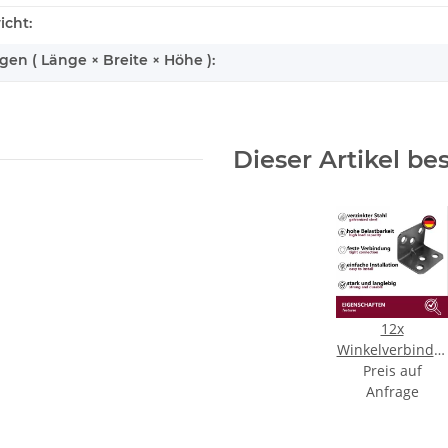
icht:
n ( Länge × Breite × Höhe ):
Dieser Artikel be
12x
Winkelverbinder
- verzinkter
Preis auf
Stahl 3,5x3,5 cm
Anfrage