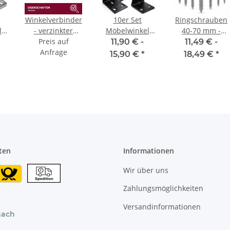
Winkelverbinder
10er Set
Ringschrauben
l
- verzinkter
Möbelwinkel
40-70 mm -
 3
Stahl 3,5x3,5 cm
Preis auf
Schwarz in 2
glanzverzinkt
11,90 € -
11,49 € -
Anfrage
ver. Größen 3/4
15,90 €
*
18,49 €
*
cm
ten
Informationen
Wir über uns
Zahlungsmöglichkeiten
Versandinformationen
nach