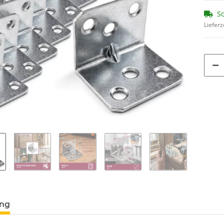
So
Lieferz
ung