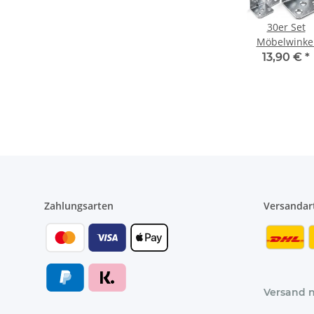
30er Set
Möbelwinke
Edelstahl 3 x
13,90 €
*
cm
Zahlungsarten
Versandar
Versand 