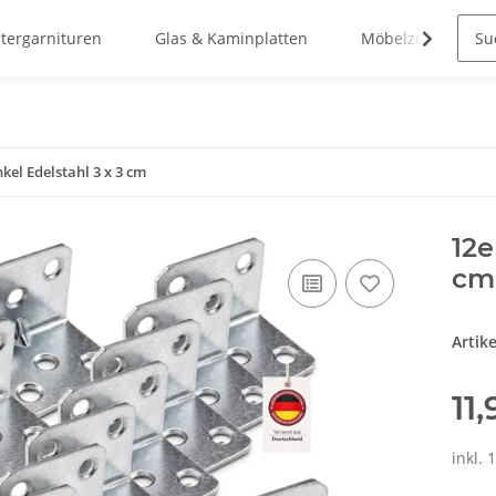
stergarnituren
Glas & Kaminplatten
Möbelzubehör
kel Edelstahl 3 x 3 cm
12e
cm
Artik
11
inkl. 