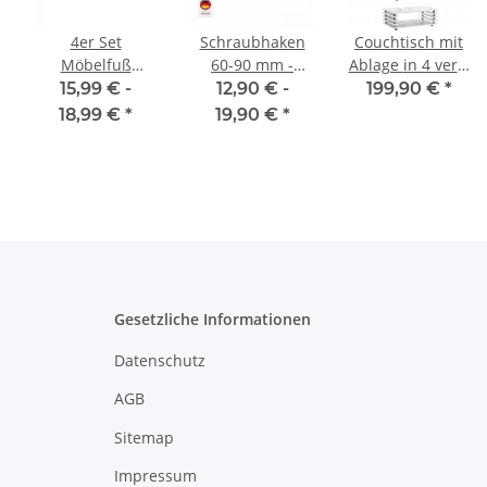
4er Set
Schraubhaken
Couchtisch mit
Möbelfuß
60-90 mm -
Ablage in 4 vers.
Aluminium Matt
glanzverzinkt
Farben
15,99 € -
12,90 € -
199,90 €
*
in 4 ver. Größen
115x65cm
18,99 €
*
19,90 €
*
8/10/12/15 cm
Gesetzliche Informationen
Datenschutz
AGB
Sitemap
Impressum