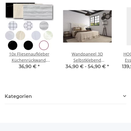
10x Fliesenaufkleber
Wandpaneel 3D
HOO
Küchenrückwand,
Selbstklebend
Es
Selbstklebende Fliesen,
Wandverkleidung
36,90 €
*
34,90 € -
54,90 €
*
139
Klebefliesen Küche
Ziegel-, Samtoptik
Wandpaneele für
versch. Varianten
Wanddeko
Wandverkleidung
W
Kategorien
Schlafzimmer
Ses
Wohnzimmer,
S
Verschiedenen Farben