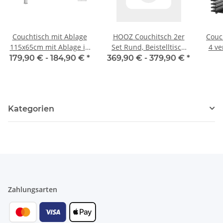
Couchtisch mit Ablage
HOOZ Couchitsch 2er
Couch
115x65cm mit Ablage in
Set Rund, Beistelltisch
4 ve
2. ver Höhen u. Farben
Metall, Wohnzimmer
179,90 € -
184,90 €
*
369,90 € -
379,90 €
*
Tisch für Couch und
Sofatisch, Nachttisch für
Dekoration (80x80x45 cm
und 60x60x41 cm)
Kategorien
Zahlungsarten