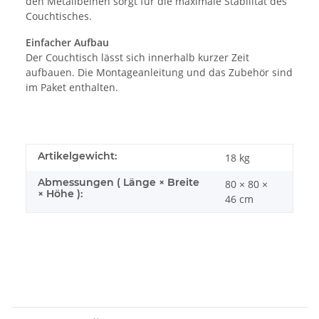
den Metallbeinen sorgt für die maximale Stabilität des
Couchtisches.
Einfacher Aufbau
Der Couchtisch lässt sich innerhalb kurzer Zeit
aufbauen. Die Montageanleitung und das Zubehör sind
im Paket enthalten.
Artikelgewicht:
18
kg
Abmessungen ( Länge × Breite
80 × 80 ×
× Höhe ):
46 cm