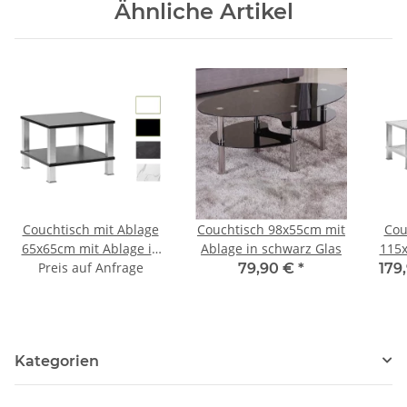
Ähnliche Artikel
Couchtisch mit Ablage
Couchtisch 98x55cm mit
Cou
65x65cm mit Ablage in
Ablage in schwarz Glas
115x
2. ver Höhen u. Farben
Preis auf Anfrage
2. 
79,90 €
*
179
Kategorien