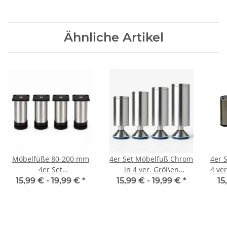
Ähnliche Artikel
Möbelfüße 80-200 mm
4er Set Möbelfuß Chrom
4er 
4er Set
in 4 ver. Größen
4 ve
[HÖHENVERSTELLBAR]
8/10/12/15 cm
15,99 € -
19,99 €
*
15,99 € -
19,99 €
*
15
Möbelbeine aus
Edelstahl Schrankfüße
Verstellbar Gebürstet
Silber