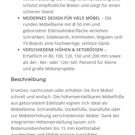
schützt empfindliche Böden und sorgt für einen
sicheren Stand.
MODERNES DESIGN FÜR VIELE MÖBEL
– Die
runden Möbelbeine mit Ø 50 mm und
gebürsteter Edelstahloberfläche verleihen
Schränken, Sideboards, Kommoden, Regalen und
TV-Boards eine hochwertige, zeitlose Optik.
VERSCHIEDENE HÖHEN & SETGRÖSSEN
–
Erhältlich in 80, 100, 120, 150 und 200 mm sowie
als 4er-, 8er- oder 12er-Set. Passend für kleine
und große Möbelprojekte.
Beschreibung
Ersetzen, nachrüsten oder erhöhen Sie Ihre Möbel
schnell und einfach. Die höhenverstellbaren Möbelfüße
aus gebürstetem Edelstahl eignen sich ideal als
Möbelbeine, Schrankfüße, Sockelfüße, Standfüße oder
zur Möbelerhöhung verschiedenster Möbel. Dank der
integrierten Höhenverstellung lassen sich
Bodenunebenheiten bis 15 mm komfortabel
ausgleichen und Möbel präzise ausrichten.