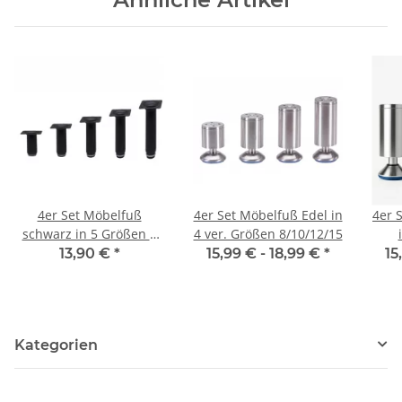
4er Set Möbelfuß
4er Set Möbelfuß Edel in
4er 
schwarz in 5 Größen 8
4 ver. Größen 8/10/12/15
bis 20 cm
13,90 €
*
15,99 € -
18,99 €
*
15
Kategorien