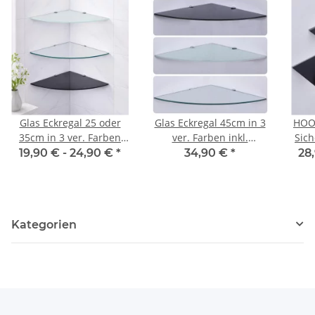
Glas Eckregal 25 oder
Glas Eckregal 45cm in 3
HOOZ
35cm in 3 ver. Farben
ver. Farben inkl.
Sich
inkl. Halterung aus
Halterung aus
19,90 € -
24,90 €
*
34,90 €
*
28
Aluminum
Aluminum
ver
in
Kategorien