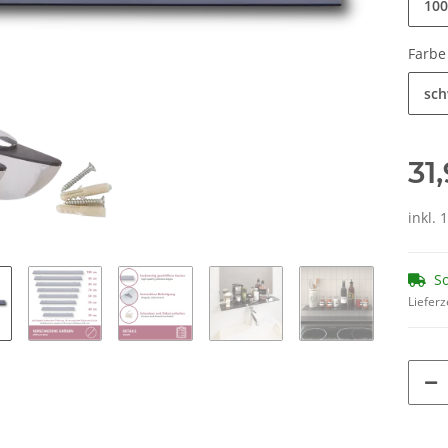
100
Farb
sch
31
inkl. 
So
Lieferz