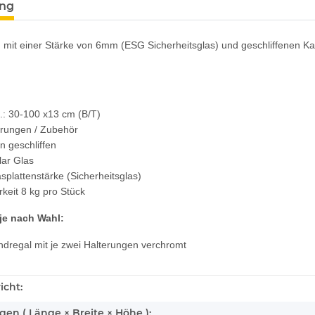
ung
n mit einer Stärke von 6mm (ESG Sicherheitsglas) und geschliffenen K
: 30-100 x13 cm (B/T)
erungen / Zubehör
n geschliffen
lar Glas
plattenstärke (Sicherheitsglas)
rkeit 8 kg pro Stück
je nach Wahl:
dregal mit je zwei Halterungen verchromt
icht:
n ( Länge × Breite × Höhe ):