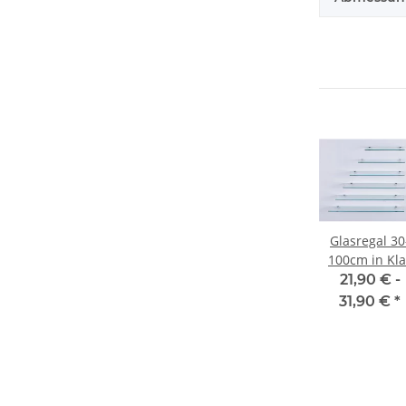
Glasregal 30
100cm in Kla
Glas inkl.
21,90 € -
Halterung 13
31,90 €
*