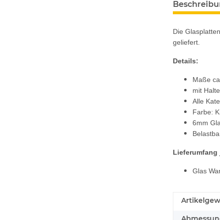
Beschreib
Die Glasplatte
geliefert.
Details:
Maße ca.
mit Halt
Alle Kate
Farbe: K
6mm Glas
Belastba
Lieferumfang 
Glas Wan
Artikelgew
Abmessunge