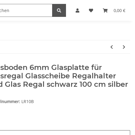
Heimwerk
Haushaltswaren
0,00 €
asboden 6mm Glasplatte für
sregal Glasscheibe Regalhalter
 Glas Regal schwarz 100 cm silber
elnummer:
LR10B
e