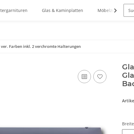
stergarnituren
Glas & Kaminplatten
Möbelzubehör
 3 ver. Farben inkl. 2 verchromte Halterungen
Gl
Gla
Bad
Artik
Breit