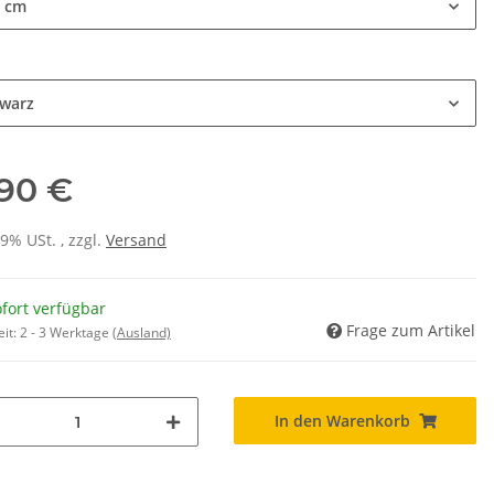
 cm
e
warz
,90 €
19% USt. , zzgl.
Versand
fort verfügbar
Frage zum Artikel
eit:
2 - 3 Werktage
(Ausland)
In den Warenkorb