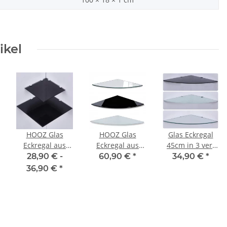
ikel
HOOZ Glas
HOOZ Glas
Glas Eckregal
Eckregal aus
Eckregal aus
45cm in 3 ver.
Sicherheitsglas
Sicherheitsglas
Farben inkl.
28,90 € -
60,90 €
*
34,90 €
*
25 oder 35 cm in
75 cm in 3
Halterung aus
36,90 €
*
3 verschiedenen
verschiedenen
Aluminum
Farben inkl.
Farben inkl.
Halterung aus
Halterung aus
Metall
Metall