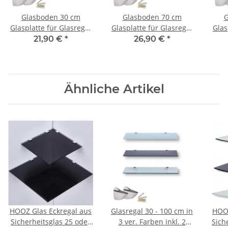
Glasboden 30 cm
Glasboden 70 cm
G
Glasplatte für Glasregal
Glasplatte für Glasregal
Glas
Glasscheibe Regalhalter
Glasscheibe Regalhalter
Glas
21,90 €
*
26,90 €
*
Bad Glas Regal Klar Glas
Bad Glas Regal Klar Glas
Bad 
mit Halterung
mit Halterung
Ähnliche Artikel
HOOZ Glas Eckregal aus
Glasregal 30 - 100 cm in
HOOZ
Sicherheitsglas 25 oder
3 ver. Farben inkl. 2
Sich