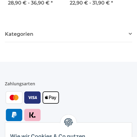
35 cm in 3
verchromte Halterungen
3 ve
28,90 € -
36,90 €
*
22,90 € -
31,90 €
*
verschiedenen Farben
in
inkl. Halterung aus
Metall
Kategorien
Zahlungsarten
Wie wir Cookies & Co nutzen